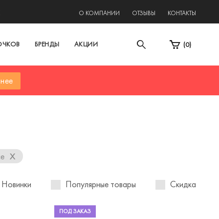
2
О КОМПАНИИ
ОТЗЫВЫ
КОНТАКТЫ
ОЧКОВ
БРЕНДЫ
АКЦИИ
(
0
)
нее
x
се
Новинки
Популярные товары
Скидка
ПОД ЗАКАЗ