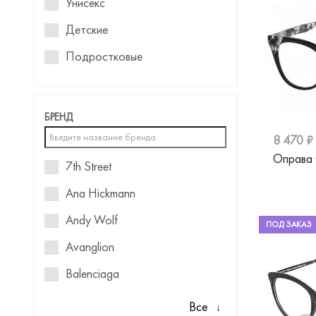
Унисекс
Детские
Подростковые
Для девочек
Для мальчиков
БРЕНД
8 470 ₽
Оправа
7th Street
Ana Hickmann
Andy Wolf
ПОД ЗАКАЗ
Avanglion
Balenciaga
Baniss
Все