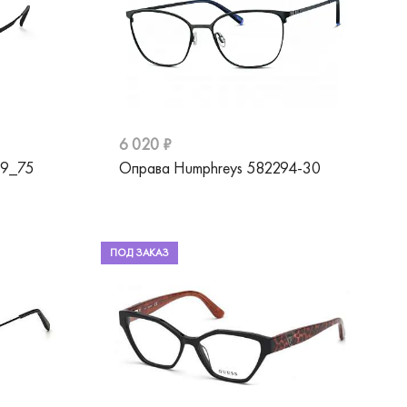
6 020 ₽
09_75
Оправа Humphreys 582294-30
ПОД ЗАКАЗ