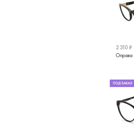
Tempo
Tiffany
Tom Ford
Tommy Hilfiger
2 310 ₽
TOUS
Оправа
Ventoe
Versace
ПОД ЗАКАЗ
Vogue
William Morris
Woow
Валентин Юдашкин