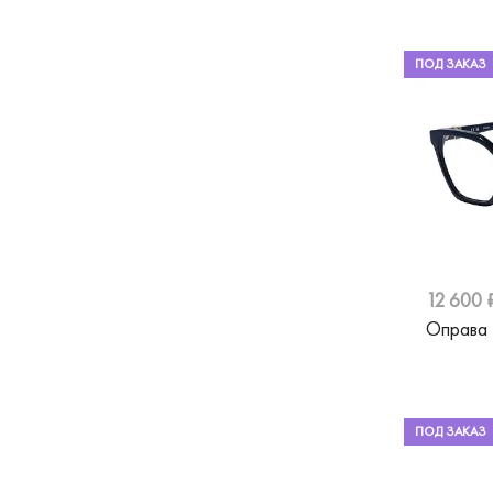
Trussardi
Orgreen
ПОД ЗАКАЗ
Roberto Cavalli
Nano
Karl Lagerfeld
Hermossa
Safilo
12 600 
Silhouette
Оправа
St.Louise
Stepper
Swarovski
ПОД ЗАКАЗ
Ted Baker