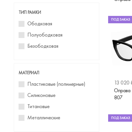
Cazal
Кошачий глаз
ТИП РАМКИ
Chopard
Бабочка
ПОД ЗАКАЗ
Ободковая
Christian Lacroix
Wayfarer
Полуободковая
Diesel
Clubmaster
Безободковая
Dior
Капли
Dolce&Gabbana
Pillow (Подушка)
МАТЕРИАЛ
Donna
Геометрическая
13 020 
Пластиковые (полимерные)
Emilio Pucci
Панто
Оправа
Силиконовые
Emily Wu
807
Конструктор
Титановые
Emporio Armani
Лектор (половинки)
Металлические
Fisher-Price
ПОД ЗАКАЗ
Навигатор
Furla