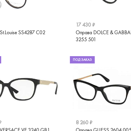
17 430 ₽
St.Louise SS4287 C02
Оправа DOLCE & GABB
3255 501
ПОД ЗАКАЗ
₽
8 260 ₽
 VERSACE VE 3240 GB1
Оправа GUESS 2604 00