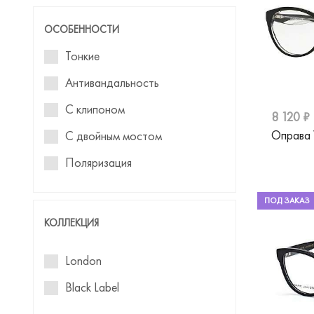
Gresso
ОСОБЕННОСТИ
Gucci
Тонкие
Guess
Антивандальность
Guess by Marciano
С клипоном
8 120 ₽
Hickmann
Оправа
С двойным мостом
Hugo
Поляризация
Humphreys
Для круглого лица
ПОД ЗАКАЗ
Jimmy Choo
Для овального лица
КОЛЛЕКЦИЯ
Just Cavalli
Для квадратного лица
London
Liu Jo
Для треугольного лица
Black Label
Marc Jacobs