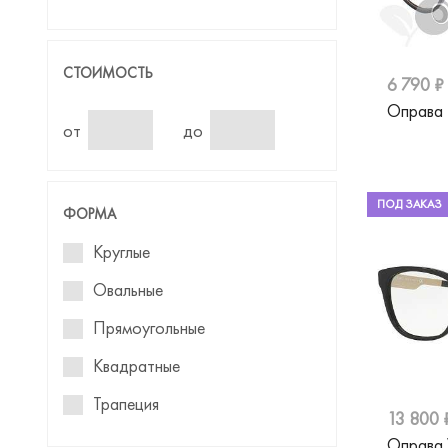
Barbie
Benetton
СТОИМОСТЬ
6 790 ₽
Blackfin
Оправа 
Blancia
от
до
Blumarine
Baldinini
ПОД ЗАКАЗ
ФОРМА
Boss
Круглые
Boss Orange
Овальные
Bulget
Прямоугольные
BVLGARI
Квадратные
Carolina Herrera
Трапеция
13 800 
Carrera
Авиаторы
Оправа