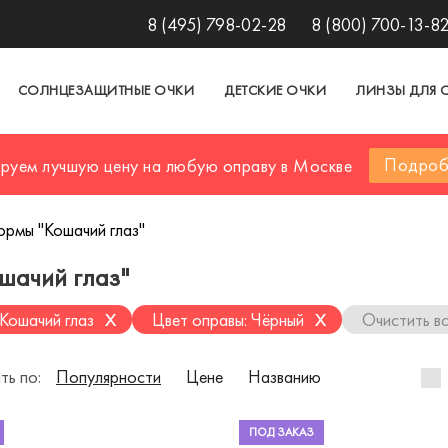
8 (495) 798-02-28
8 (800) 700-13-8
СОЛНЦЕЗАЩИТНЫЕ ОЧКИ
ДЕТСКИЕ ОЧКИ
ЛИНЗЫ ДЛЯ 
Подроб
ируем лучшую цену на любую оправу в Москве
ормы "Кошачий глаз"
шачий глаз"
x
x
Кошачий глаз
Цвет оправы: Чёрный
Очистить в
ть по:
Популярности
Цене
Названию
ПОД ЗАКАЗ