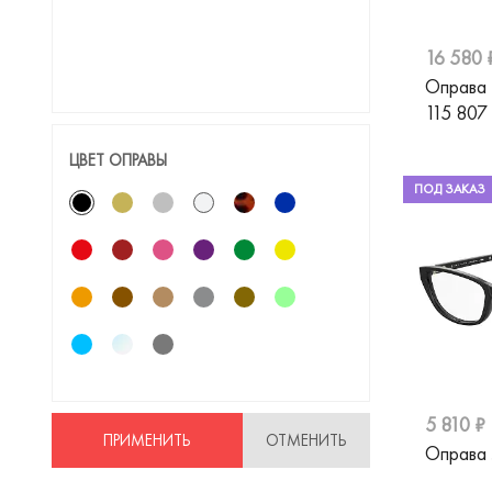
Matsuda
Max Mara
16 580 
Max&Co
Оправа
115 807
Merel
ЦВЕТ ОПРАВЫ
Miu Miu
ПОД ЗАКАЗ
Moschino
Pepe Jeans
Pierre Cardin
Polaroid
Prada
Ray-Ban
5 810 ₽
ПРИМЕНИТЬ
ОТМЕНИТЬ
Оправа 
Revlon