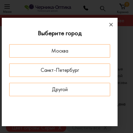
0
Меню
Корзина
Гарантируем лучшую цену на любую оправу в Москве
Выберите город
Главная
Оправы для очков
Оправы мужские Hugo серые
Москва
Мужские серые оправы Hugo
В нашем ассортименте представлены оригинальные серые
Санкт-Петербург
мужские оправы для очков Hugo. Если вы не нашли нужной
вам модели у нас на сайте, свяжитесь с нами, и мы привезем
Другой
ее специально для вас.
Фильтр
Сортировать по:
Цене
x
x
Пол: Мужские
Бренд: Hugo
x
x
Цвет оправы: Серый
Очистить все