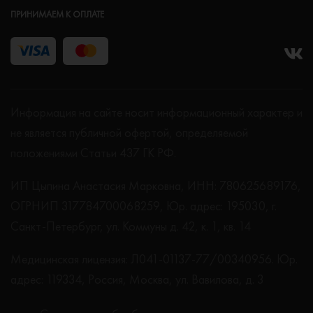
ПРИНИМАЕМ К ОПЛАТЕ
Информация на сайте носит информационный характер и
не является публичной офертой, определяемой
положениями Статьи 437 ГК РФ.
ИП Цыпина Анастасия Марковна, ИНН: 780625689176,
ОГРНИП 317784700068259, Юр. адрес: 195030, г.
Санкт-Петербург, ул. Коммуны д. 42, к. 1, кв. 14
Медицинская лицензия: Л041-01137-77/00340956. Юр.
адрес: 119334, Россия, Москва, ул. Вавилова, д. 3