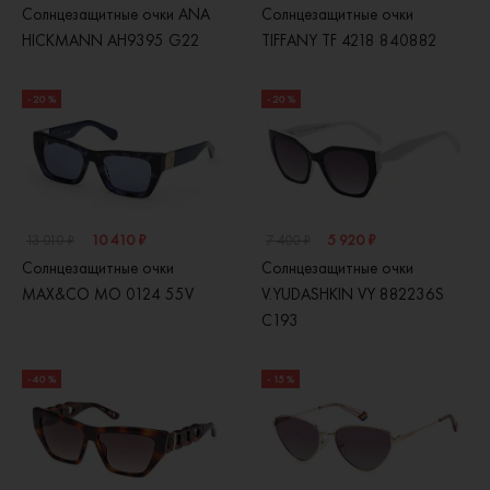
Солнцезащитные очки ANA
Солнцезащитные очки
HICKMANN AH9395 G22
TIFFANY TF 4218 840882
- 20 %
- 20 %
10 410 ₽
5 920 ₽
13 010 ₽
7 400 ₽
Солнцезащитные очки
Солнцезащитные очки
MAX&CO MO 0124 55V
V.YUDASHKIN VY 882236S
C193
- 40 %
- 15 %