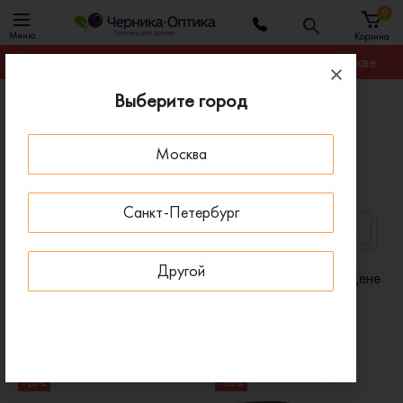
0
Меню
Корзина
Гарантируем лучшую цену на любую оправу в Москве
Выберите город
Главная
Солнцезащитные очки
Солнцезащитные очки женские Кошачий глаз
Москва
Солнцезащитные очки женские Кошачий глаз
Санкт-Петербург
JIMMY CHOO
MAX&CO
Другой
Фильтр
Сортировать по:
Цене
x
x
Пол: Женские
Форма: Кошачий глаз
x
Очистить все
- 20 %
- 30 %