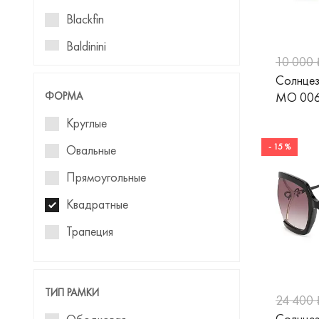
Blackfin
Baldinini
10 000 
Blumarine
Солнце
ФОРМА
MO 006
Boss
Круглые
Carolina Herrera
- 15 %
Овальные
Carrera
Прямоугольные
Cazal
Квадратные
Davidoff
Трапеция
Dior
Авиаторы
Dolce&Gabbana
Кошачий глаз
Donna
ТИП РАМКИ
24 400 
Бабочка
Estilo
Солнце