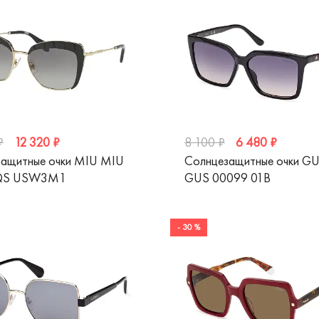
12 320 ₽
6 480 ₽
₽
8 100 ₽
ащитные очки MIU MIU
Солнцезащитные очки G
QS USW3M1
GUS 00099 01B
- 30 %