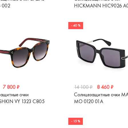
G 002
HICKMANN HIC9026 A
- 40 %
7 800 ₽
8 460 ₽
14 100 ₽
ащитные очки
Солнцезащитные очки 
SHKIN VY 1323 C805
MO 0120 01A
- 15 %