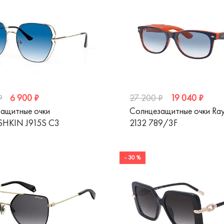
6 900 ₽
19 040 ₽
₽
27 200 ₽
ащитные очки
Солнцезащитные очки Ra
SHKIN J915S C3
2132 789/3F
- 30 %