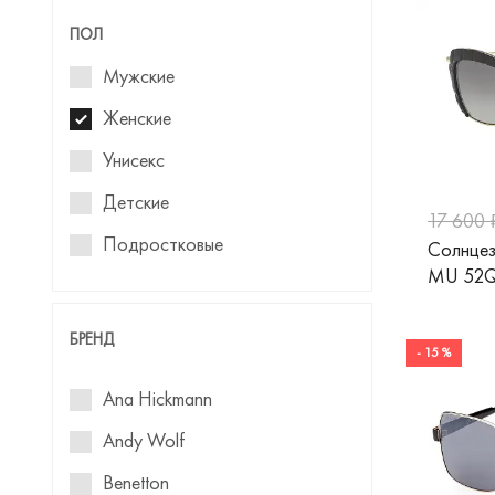
ПОЛ
Мужские
Женские
Унисекс
Детские
17 600 
Подростковые
Солнцез
MU 52
Для девочек
Для мальчиков
БРЕНД
- 15 %
Ana Hickmann
Andy Wolf
Benetton