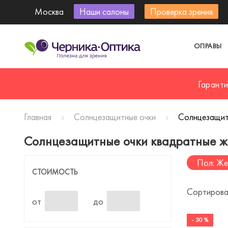
Москва
Наши салоны
Проверка зрения
ОПРАВЫ
Гарант
Главная
Солнцезащитные очки
Солнцезащит
Солнцезащитные очки квадратные ж
Пол: Же
СТОИМОСТЬ
Сортирова
от
до
- 30 %