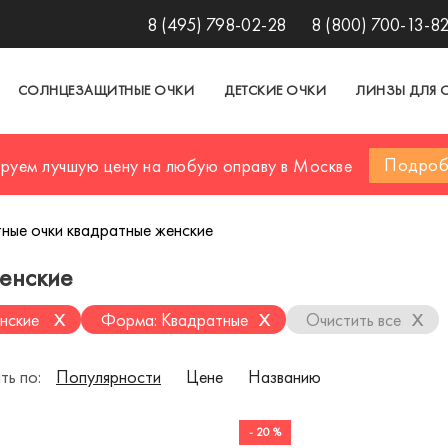
8 (495) 798-02-28
8 (800) 700-13-8
СОЛНЦЕЗАЩИТНЫЕ ОЧКИ
ДЕТСКИЕ ОЧКИ
ЛИНЗЫ ДЛЯ 
Подроб
ируем лучшую цену на любую оправу в Москве
ные очки квадратные женские
енские
x
x
x
нские
Форма: Квадратные
Очистить все
ть по:
Популярности
Цене
Названию
- 20 %