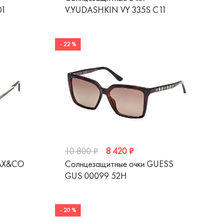
01
V.YUDASHKIN VY 335S C11
- 22 %
8 420 ₽
10 800 ₽
MAX&CO
Солнцезащитные очки GUESS
GUS 00099 52H
- 20 %