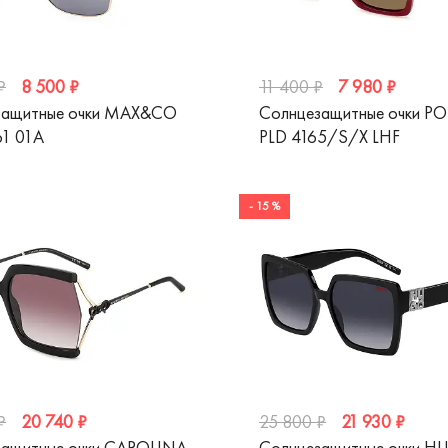
8 500 ₽
7 980 ₽
₽
11 400 ₽
защитные очки MAX&CO
Солнцезащитные очки P
1 01A
PLD 4165/S/X LHF
- 15 %
20 740 ₽
21 930 ₽
₽
25 800 ₽
защитные очки CAROLINA
Солнцезащитные очки 