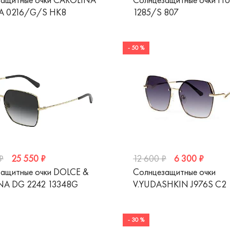
A 0216/G/S HK8
1285/S 807
- 50 %
25 550 ₽
6 300 ₽
₽
12 600 ₽
ащитные очки DOLCE &
Солнцезащитные очки
A DG 2242 13348G
V.YUDASHKIN J976S C2
- 30 %