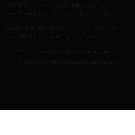
ОГРНИП 317784700068259, Юр. адрес: 195030, г.
Санкт-Петербург, ул. Коммуны д. 42, к. 1, кв. 14
Медицинская лицензия: Л041-01137-77/00340956. Юр.
адрес: 119334, Россия, Москва, ул. Вавилова, д. 3
Согласие на обработку персональных данных
Политика обработки персональных данных
Создание сайта - Студия Netlab