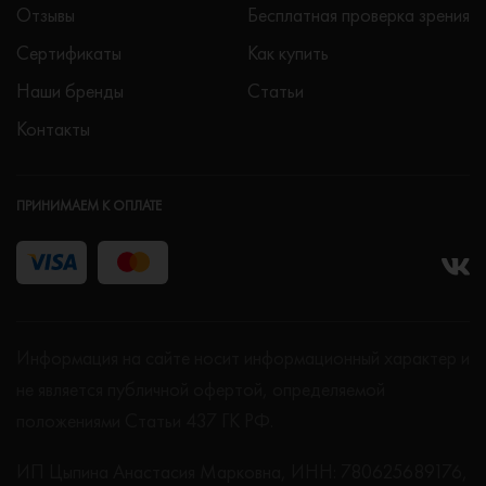
Отзывы
Бесплатная проверка зрения
Сертификаты
Как купить
Наши бренды
Статьи
Контакты
ПРИНИМАЕМ К ОПЛАТЕ
Информация на сайте носит информационный характер и
не является публичной офертой, определяемой
положениями Статьи 437 ГК РФ.
ИП Цыпина Анастасия Марковна, ИНН: 780625689176,