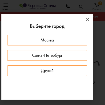
0
Меню
Корзина
Гарантируем лучшую цену на любую оправу в Москве
Выберите город
Главная
Бренды
Очки Chopard
Москва
Очки Chopard
Санкт-Петербург
Другой
Очки для зрения CHOPARD
Очки для зрения CHOPARD
M47S 300K
M46S 300
98 960 ₽
75 000 ₽
123 700 ₽
93 750 ₽