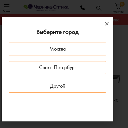
0
Меню
Корзина
Гарантируем лучшую цену на любую оправу в Москве
Выберите город
Главная
Бренды
Очки Ray-Ban
Москва
Очки Ray-Ban
СКИДКИ НА ЛИНЗЫ ДО 30%
СКИДКИ НА ЛИНЗЫ ДО 30%
Санкт-Петербург
Другой
Очки для зрения Ray-Ban RX
Очки для зрения Ray-Ban RX
7140 5687
4340V 2000
12 760 ₽
13 180 ₽
21 260 ₽
18 830 ₽