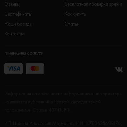
Отзывы
Бесплатная проверка зрения
Сертификаты
Как купить
Наши бренды
Статьи
Контакты
ПРИНИМАЕМ К ОПЛАТЕ
Информация на сайте носит информационный характер и
не является публичной офертой, определяемой
положениями Статьи 437 ГК РФ.
ИП Цыпина Анастасия Марковна, ИНН: 780625689176,