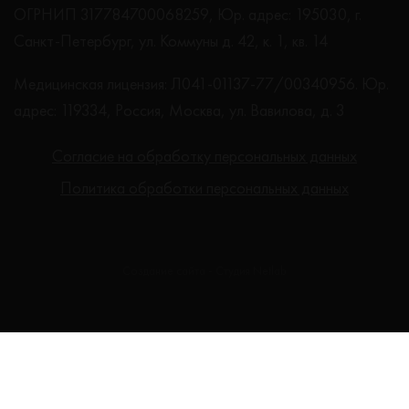
ОГРНИП 317784700068259, Юр. адрес: 195030, г.
Санкт-Петербург, ул. Коммуны д. 42, к. 1, кв. 14
Медицинская лицензия: Л041-01137-77/00340956. Юр.
адрес: 119334, Россия, Москва, ул. Вавилова, д. 3
Согласие на обработку персональных данных
Политика обработки персональных данных
Создание сайта - Студия Netlab