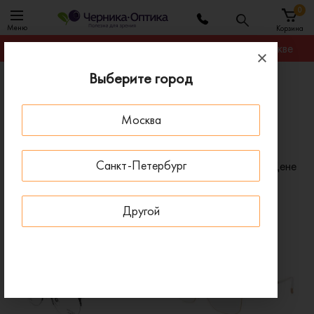
0
Меню
Корзина
Гарантируем лучшую цену на любую оправу в Москве
Выберите город
Главная
Оправы для очков
Оправы женские овальные
Москва
Женские овальные оправы для очков
Санкт-Петербург
Фильтр
Сортировать по:
Цене
x
x
Пол: Женские
Форма: Овальные
Другой
x
Очистить все
ПОД ЗАКАЗ
ДОСТАВКА 1-4 ДНЯ