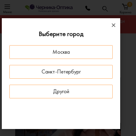
0
Меню
Корзина
Гарантируем лучшую цену на линзы для очков среди
салонов оптики Москвы
Выберите город
Главная
Линзы для очков
Москва
Офисные линзы Essilor Varilux Start
Офисные линзы Essilor Varilux Start
Санкт-Петербург
Другой