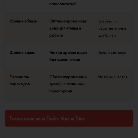
пользователей
Зрение вблизи
Оптимизированная
Требуются
зона для чтения и
отдельные очки
работы
для близи
Зрение вдаль
Четкое зрение вдаль
Только для дали
без смены очков
Плавность
Сбалансированный
Не применяется
переходов
дизайн с плавными
переходами
Технологии линз Essilor Varilux Start