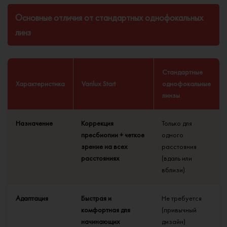
Основные отличия от стандартных однофокальных
линз
Стандартные
Характеристика
Varilux Start
однофокальные
линзы
Назначение
Коррекция
Только для
пресбиопии + четкое
одного
зрение на всех
расстояния
расстояниях
(вдаль или
вблизи)
Адаптация
Быстрая и
Не требуется
комфортная для
(привычный
начинающих
дизайн)