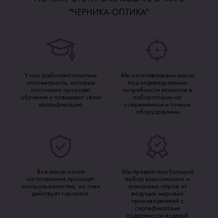
"ЧЕРНИКА-ОПТИКА"
У нас работают опытные
Мы изготавливаем линзы
оптометристы, которые
под индивидуальные
постоянно проходят
потребности клиентов в
обучения и повышают свою
лаборатории на
квалификацию
современном и точном
оборудовании
Все линзы после
Мы предлагаем большой
изготовления проходят
выбор классических и
контроль качества, на очки
трендовых оправ от
действует гарантия.
ведущих мировых
производителей с
сертификатами
подлинности изделий