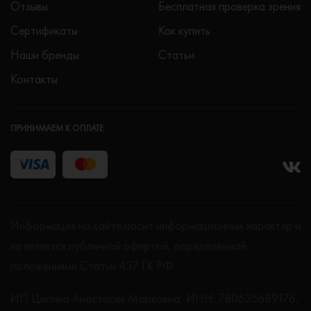
Отзывы
Бесплатная проверка зрения
Сертификаты
Как купить
Наши бренды
Статьи
Контакты
ПРИНИМАЕМ К ОПЛАТЕ
Информация на сайте носит информационный характер и
не является публичной офертой, определяемой
положениями Статьи 437 ГК РФ.
ИП Цыпина Анастасия Марковна, ИНН: 780625689176,