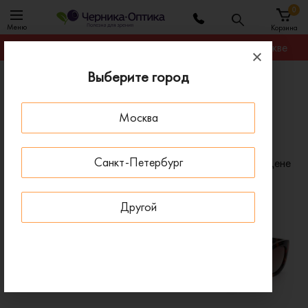
0
Меню
Корзина
Гарантируем лучшую цену на любую оправу в Москве
Выберите город
Главная
Солнцезащитные очки
Солнцезащитные очки Кошачий глаз
Москва
Солнцезащитные очки Кошачий глаз
Санкт-Петербург
Фильтр
Сортировать по:
Цене
x
x
Форма: Кошачий глаз
Очистить все
Другой
- 50 %
- 20 %