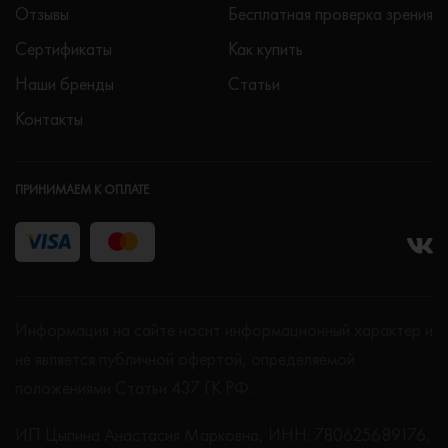
Отзывы
Бесплатная проверка зрения
Сертификаты
Как купить
Наши бренды
Статьи
Контакты
ПРИНИМАЕМ К ОПЛАТЕ
Информация на сайте носит информационный характер и
не является публичной офертой, определяемой
положениями Статьи 437 ГК РФ.
ИП Цыпина Анастасия Марковна, ИНН: 780625689176,