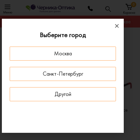
0
Меню
Корзина
Гарантируем лучшую цену на любую оправу в Москве
Выберите город
Главная
Бренды
Очки Fisher-Price
Москва
Очки Fisher-Price
ПОД ЗАКАЗ
ПОД ЗАКАЗ
Санкт-Петербург
Другой
Очки для зрения Fisher-Price
Очки для зрения Fisher-Price
FPVN024 PRP
FPVN019 RED
4 310 ₽
4 310 ₽
6 150 ₽
6 150 ₽