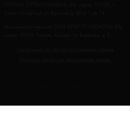
ОГРНИП 317784700068259, Юр. адрес: 195030, г.
Санкт-Петербург, ул. Коммуны д. 42, к. 1, кв. 14
Медицинская лицензия: Л041-01137-77/00340956. Юр.
адрес: 119334, Россия, Москва, ул. Вавилова, д. 3
Согласие на обработку персональных данных
Политика обработки персональных данных
Создание сайта - Студия Netlab