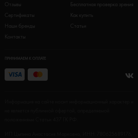
Отзывы
Бесплатная проверка зрения
Сертификаты
Как купить
Наши бренды
Статьи
Контакты
ПРИНИМАЕМ К ОПЛАТЕ
Информация на сайте носит информационный характер и
не является публичной офертой, определяемой
положениями Статьи 437 ГК РФ.
ИП Цыпина Анастасия Марковна, ИНН: 780625689176,