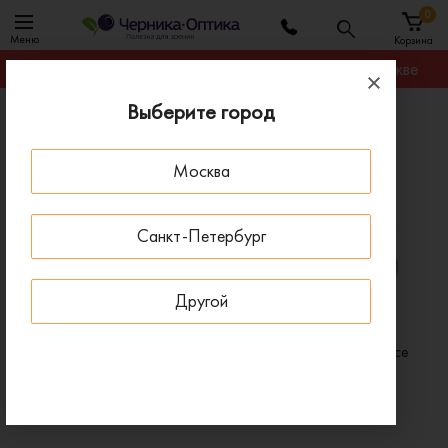
0
Меню
Корзина
Гарантируем лучшую цену на любую оправу в Москве
Выберите город
Главная
Бренды
Очки Fisher-Price
Москва
Очки Fisher-Price
ПОД ЗАКАЗ
ПОД ЗАКАЗ
Санкт-Петербург
Другой
Очки для зрения Fisher-Price
Очки для зрения Fisher-Price
FPVN029 GRN
FPVN033 IND
4 500 ₽
4 620 ₽
6 430 ₽
6 600 ₽