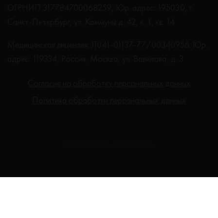
ОГРНИП 317784700068259, Юр. адрес: 195030, г.
Санкт-Петербург, ул. Коммуны д. 42, к. 1, кв. 14
Медицинская лицензия: Л041-01137-77/00340956. Юр.
адрес: 119334, Россия, Москва, ул. Вавилова, д. 3
Согласие на обработку персональных данных
Политика обработки персональных данных
Создание сайта - Студия Netlab