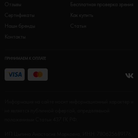
Отзывы
Бесплатная проверка зрения
Сертификаты
Как купить
Наши бренды
Статьи
Контакты
ПРИНИМАЕМ К ОПЛАТЕ
Информация на сайте носит информационный характер и
не является публичной офертой, определяемой
положениями Статьи 437 ГК РФ.
ИП Цыпина Анастасия Марковна, ИНН: 780625689176,