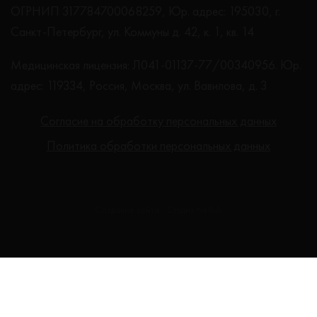
ОГРНИП 317784700068259, Юр. адрес: 195030, г.
Санкт-Петербург, ул. Коммуны д. 42, к. 1, кв. 14
Медицинская лицензия: Л041-01137-77/00340956. Юр.
адрес: 119334, Россия, Москва, ул. Вавилова, д. 3
Согласие на обработку персональных данных
Политика обработки персональных данных
Создание сайта - Студия Netlab