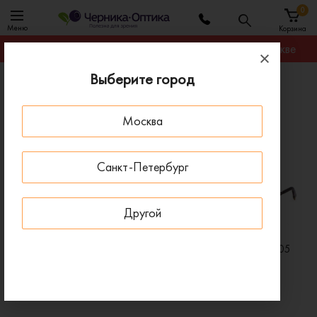
0
Меню
Корзина
Гарантируем лучшую цену на любую оправу в Москве
Выберите город
Главная
Бренды
Очки Furla
Москва
Очки Furla
ПОД ЗАКАЗ
ПОД ЗАКАЗ
Санкт-Петербург
Другой
Очки для зрения FURLA 503
Очки для зрения FURLA 505
F47
SNA
14 560 ₽
14 000 ₽
20 800 ₽
20 000 ₽