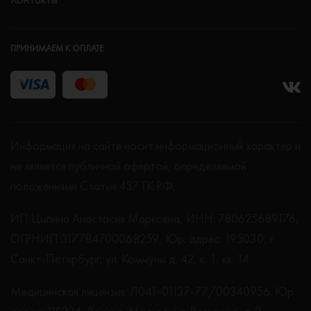
ПРИНИМАЕМ К ОПЛАТЕ
Информация на сайте носит информационный характер и
не является публичной офертой, определяемой
положениями Статьи 437 ГК РФ.
ИП Цыпина Анастасия Марковна, ИНН: 780625689176,
ОГРНИП 317784700068259, Юр. адрес: 195030, г.
Санкт-Петербург, ул. Коммуны д. 42, к. 1, кв. 14
Медицинская лицензия: Л041-01137-77/00340956. Юр.