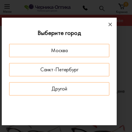
0
Меню
Корзина
Гарантируем лучшую цену на любую оправу в Москве
Выберите город
Главная
Оправы для очков
Оправы EMILIO PUCCI
Москва
Оправы для очков EMILIO PUCCI
Санкт-Петербург
ЖЕНСКИЕ
Другой
Фильтр
Сортировать по:
Цене
x
x
Бренд: Emilio Pucci
Очистить все
- 50 %
ПОД ЗАКАЗ