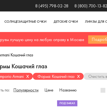
8 (495) 798-02-28
8 (800) 700-13-8
СОЛНЦЕЗАЩИТНЫЕ ОЧКИ
ДЕТСКИЕ ОЧКИ
ЛИНЗЫ ДЛЯ 
Подроб
ируем лучшую цену на любую оправу в Москве
rmani Кошачий глаз
ормы Кошачий глаз
x
x
mporio Armani
Форма: Кошачий глаз
Очистить 
ть по:
Популярности
Цене
Названию
ПОД ЗАКАЗ