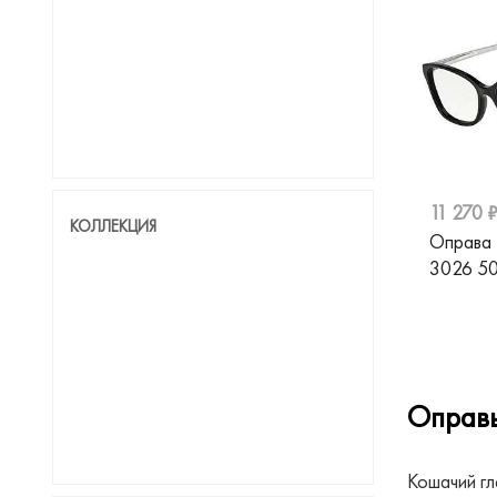
Emporio Armani
Fisher-Price
Fixiki
Furla
Gresso
11 270 
КОЛЛЕКЦИЯ
Оправа
Gucci
3026 5
Guess
Guess by Marciano
Hackett
Оправы
Hickmann
Hot Wheels
Кошачий гл