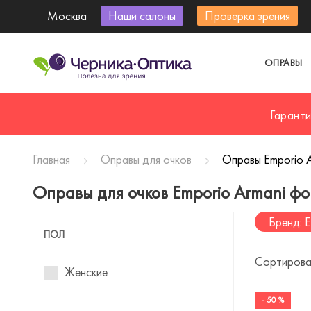
Москва
Наши салоны
Проверка зрения
ОПРАВЫ
Гарант
Главная
Оправы для очков
Оправы Emporio A
Оправы для очков Emporio Armani ф
Бренд: E
ПОЛ
Сортирова
Женские
- 50 %