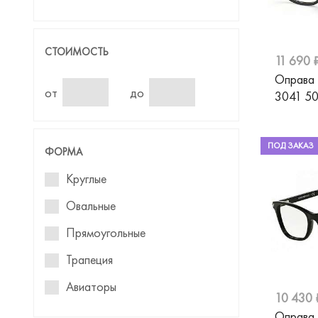
Baniss
Barbie
СТОИМОСТЬ
11 690 
Benetton
Оправа
Blackfin
от
до
3041 50
Blancia
Blumarine
ПОД ЗАКАЗ
ФОРМА
Baldinini
Круглые
Boss
Овальные
Boss Orange
Прямоугольные
Bulget
Трапеция
BVLGARI
Авиаторы
10 430 
Cacharel
Кошачий глаз
Оправа