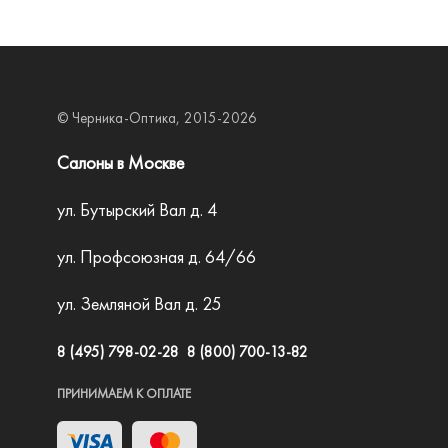
Moschino
Nifties
Pepe Jeans
© Черника-Оптика, 2015-2026
Pierre Cardin
Polaroid
Салоны в Москве
Prada
ул. Бутырский Вал д. 4
Prodesign
ул. Профсоюзная д. 64/66
Ray-Ban
ул. Земляной Вал д. 25
Revlon
Trussardi
8 (495) 798-02-28
8 (800) 700-13-82
Orgreen
ПРИНИМАЕМ К ОПЛАТЕ
Roberto Cavalli