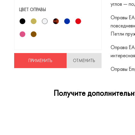
Hugo
углов — по
ЦВЕТ ОПРАВЫ
Humphreys
Оправы EA 
Jimmy Choo
повседневн
Петли пруж
Just Cavalli
Liu Jo
Оправа EA 
интересная
Marc Jacobs
ПРИМЕНИТЬ
ОТМЕНИТЬ
Оправы Emp
Matsuda
Max Mara
Получите дополнительну
Max&Co
Merel
Mexx
Miu Miu