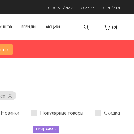
2
О КОМПАНИИ
ОТЗЫВЫ
КОНТАКТЫ
ОЧКОВ
БРЕНДЫ
АКЦИИ
(
0
)
нее
x
все
Новинки
Популярные товары
Скидка
ПОД ЗАКАЗ