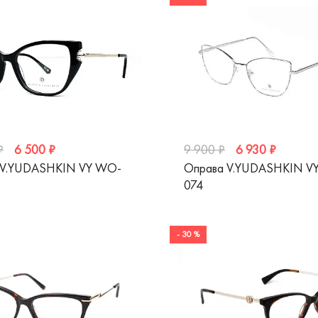
6 500 ₽
6 930 ₽
₽
9 900 ₽
 V.YUDASHKIN VY WO-
Оправа V.YUDASHKIN V
074
- 30 %