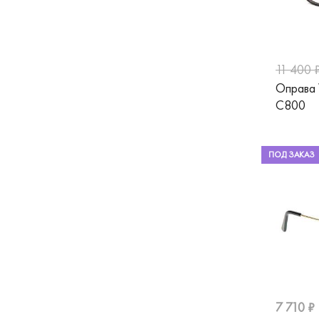
Hermossa
Silhouette
11 400 
St.Louise
Оправа
Stepper
C800
Ted Baker
Tempo
ПОД ЗАКАЗ
Tiffany
Tom Ford
Tommy Hilfiger
TOUS
Ventoe
7 710 ₽
Versace