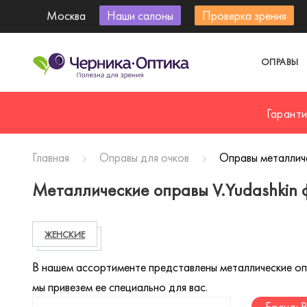
Москва
Наши салоны
Проверка зрения
ОПРАВЫ
Гарант
Главная
Оправы для очков
Оправы металличе
Металлические оправы V.Yudashkin
ЖЕНСКИЕ
В нашем ассортименте представлены металлические опра
мы привезем ее специально для вас.
Бренд: 