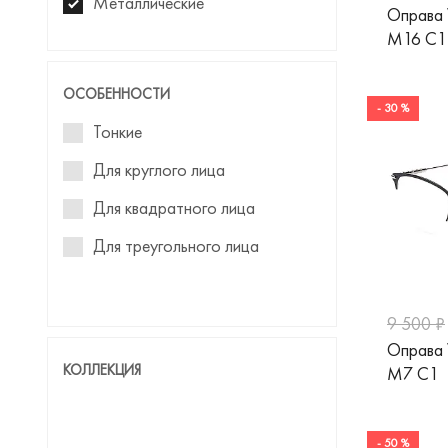
Металлические
Guess by Marciano
Оправа
M16 C1
Hickmann
Humphreys
ОСОБЕННОСТИ
- 30 %
Jimmy Choo
Тонкие
Just Cavalli
Для круглого лица
Liu Jo
Для квадратного лица
Marc Jacobs
Для треугольного лица
Max Mara
Max&Co
9 500 ₽
Merel
Оправа
КОЛЛЕКЦИЯ
M7 C1
Mexx
Miu Miu
- 50 %