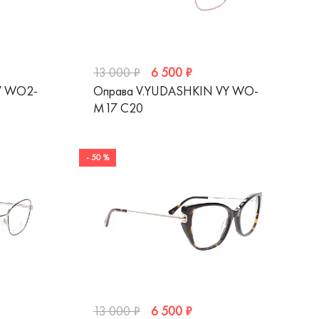
6 500 ₽
13 000 ₽
Y WO2-
Оправа V.YUDASHKIN VY WO-
M17 C20
- 50 %
6 500 ₽
13 000 ₽