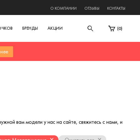
2
О КОМПАНИИ
ОТЗЫВЫ
КОНТАКТЫ
ОЧКОВ
БРЕНДЫ
АКЦИИ
(
0
)
нее
ужной вам модели у нас на сайте, свяжитесь с нами, и
x
x
иал: Металлические
Очистить все