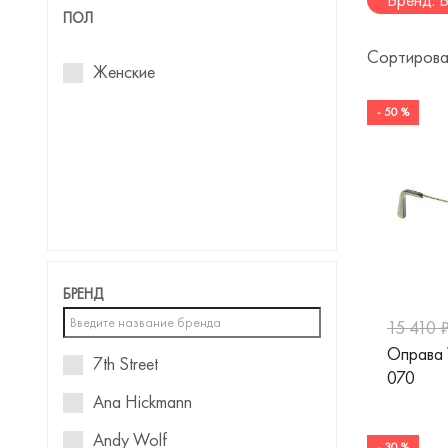
ПОЛ
Сортирова
Женские
- 50 %
БРЕНД
15 410 
Оправа
7th Street
070
Ana Hickmann
Andy Wolf
- 30 %