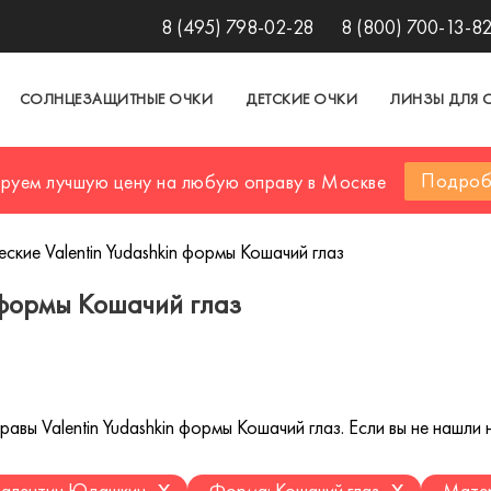
8 (495) 798-02-28
8 (800) 700-13-8
СОЛНЦЕЗАЩИТНЫЕ ОЧКИ
ДЕТСКИЕ ОЧКИ
ЛИНЗЫ ДЛЯ 
Подроб
ируем лучшую цену на любую оправу в Москве
ские Valentin Yudashkin формы Кошачий глаз
 формы Кошачий глаз
вы Valentin Yudashkin формы Кошачий глаз. Если вы не нашли н
x
x
Валентин Юдашкин
Форма: Кошачий глаз
Матер