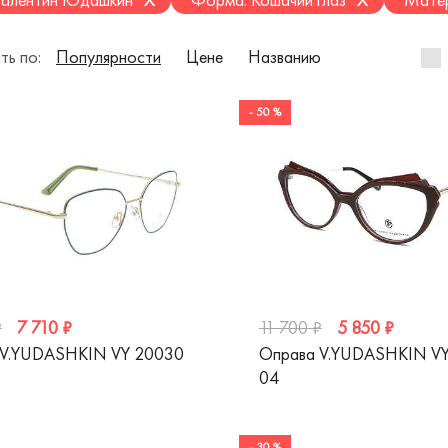
ть по:
Популярности
Цене
Названию
- 50 %
7 710 ₽
5 850 ₽
₽
11 700 ₽
 V.YUDASHKIN VY 20030
Оправа V.YUDASHKIN VY
04
- 30 %