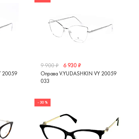
6 930 ₽
9 900 ₽
Y 20059
Оправа V.YUDASHKIN VY 20059
033
- 30 %