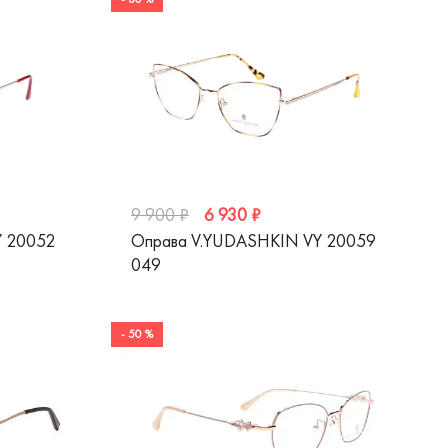
6 930 ₽
9 900 ₽
Y 20052
Оправа V.YUDASHKIN VY 20059
049
- 50 %