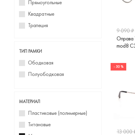
Прямоугольные
Carolina Herrera
Квадратные
Carrera
Трапеция
9 090 ₽
Chopard
Авиаторы
Оправа
Christian Lacroix
mod8 C
Кошачий глаз
ТИП РАМКИ
Dior
Бабочка
Ободковая
- 50 %
Dolce&Gabbana
Геометрическая
Полуободковая
Donna
Панто
Emily Wu
МАТЕРИАЛ
Emporio Armani
Пластиковые (полимерные)
Furla
Титановые
Guess
13 000 