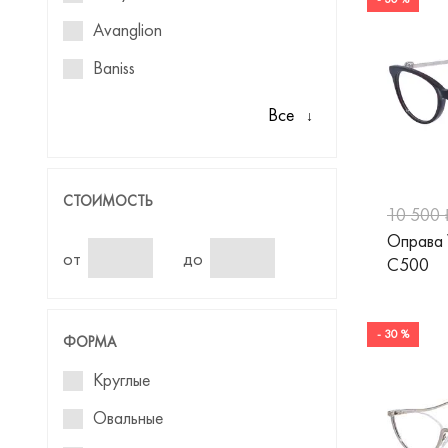
Avanglion
Baniss
Barbie
Все
Benetton
Blackfin
СТОИМОСТЬ
10 500 
Blancia
Оправа
Blumarine
от
до
C500
Baldinini
Boss
- 30 %
ФОРМА
Bulget
Круглые
Cacharel
Овальные
Calvin Klein