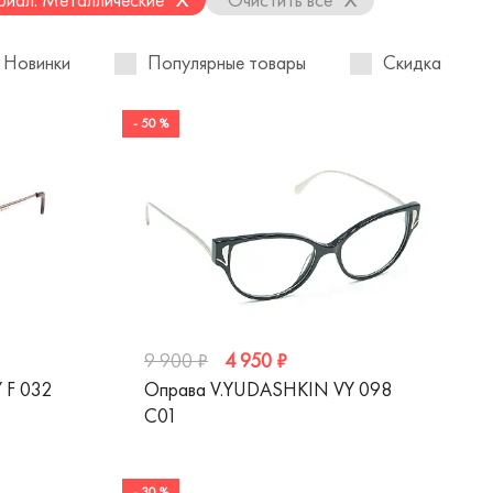
Новинки
Популярные товары
Скидка
- 50 %
4 950 ₽
9 900 ₽
 F 032
Оправа V.YUDASHKIN VY 098
C01
- 30 %