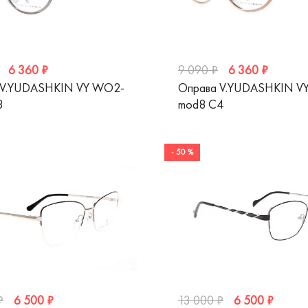
6 360 ₽
6 360 ₽
9 090 ₽
 V.YUDASHKIN VY WO2-
Оправа V.YUDASHKIN V
3
mod8 C4
- 50 %
6 500 ₽
6 500 ₽
₽
13 000 ₽