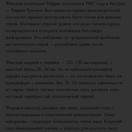
Женская коллекция Stepper основана в 1987 году в Австрии
— Stepper Eyewear был одним из первых производителей,
кто начал серийно использовать бета-титан для женских
оправ. Материал упругий: дужка, которую согнули вдвое,
возвращается в исходное положение без следа
деформации. Это избавляет от традиционной проблемы
металлических оправ — разгибания дужек после
случайного нажатия.
Женские модели в линейке — 125–135 мм шириной, с
высотой линзы 28–34 мм. Из-за небольших размеров
оправа смотрится деликатно — не загораживает лицо, не
конкурирует с макияжем. Вес 18–24 грамма в зависимости
от серии. Цвета: тёплые золотистые тона, розовое золо,
матовый серебристый, классический чёрный.
Формы в женской линейке три: овал, «кошачий глаз» с
лёгким подъёмом и классический прямоугольник. Овал
нейтрален — подходит большинству типов лица. Кошачий
глаз приподнимает взгляд — хорошо для круглого лица.