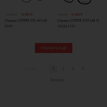
13 280 ₽
6 040 ₽
16 600 ₽
8 630 ₽
Оправа STEPPER STS-40168
Оправа STEPPER STEP LAB SL
F099
10026 F101
ПОКАЗАТЬ ЕЩЁ
Назад
1
2
3
4
Вперед