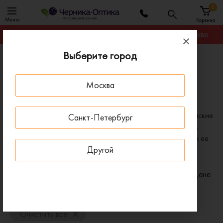
0
Меню
Корзина
Гарантируем лучшую цену на любую оправу в Москве
Выберите город
Главная
Оправы для очков
Оправы Stepper женские
Москва
Женские оправы для очков Stepper (Степпер)
В нашем ассортименте представлены оригинальные женские
Санкт-Петербург
оправы для очков Stepper. Если вы не нашли нужной вам
модели у нас на сайте, свяжитесь с нами, и мы привезем ее
Другой
специально для вас.
Фильтр
Сортировать по:
Цене
x
x
Пол: Женские
Бренд: Stepper
x
Очистить все