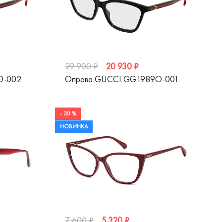
20 930 ₽
29 900 ₽
O-002
Оправа GUCCI GG1989O-001
- 30 %
НОВИНКА
5 320 ₽
7 600 ₽