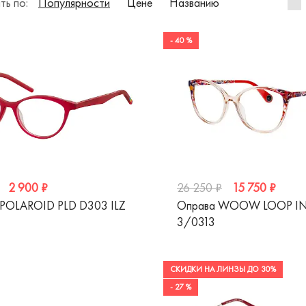
ть по:
Популярности
Цене
Названию
- 40 %
2 900 ₽
15 750 ₽
26 250 ₽
 POLAROID PLD D303 ILZ
Оправа WOOW LOOP I
3/0313
СКИДКИ НА ЛИНЗЫ ДО 30%
- 27 %