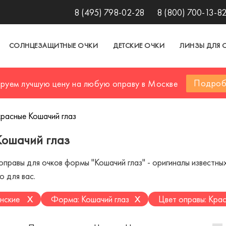
8 (495) 798-02-28
8 (800) 700-13-8
СОЛНЦЕЗАЩИТНЫЕ ОЧКИ
ДЕТСКИЕ ОЧКИ
ЛИНЗЫ ДЛЯ 
Подроб
ируем лучшую цену на любую оправу в Москве
расные Кошачий глаз
Кошачий глаз
правы для очков формы "Кошачий глаз" - оригиналы известных
о для вас.
x
x
нские
Форма: Кошачий глаз
Цвет оправы: Кра