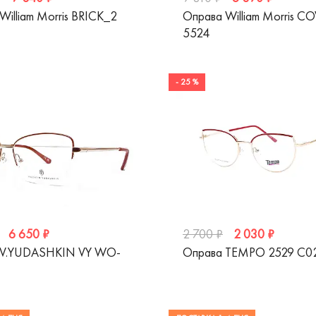
William Morris BRICK_2
Оправа William Morris 
5524
- 25 %
6 650 ₽
2 030 ₽
2 700 ₽
 V.YUDASHKIN VY WO-
Оправа TEMPO 2529 C0