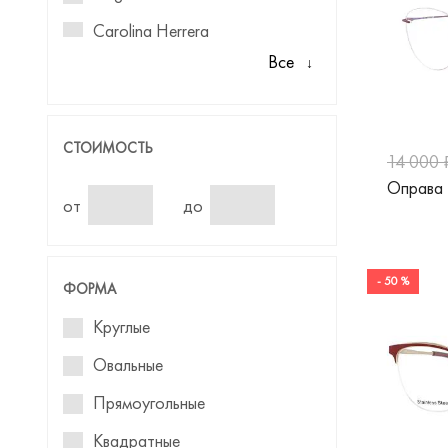
Carolina Herrera
Все
Christian Lacroix
Dolce&Gabbana
Emilio Pucci
СТОИМОСТЬ
14 000 
Emily Wu
Оправа 
от
до
Emporio Armani
Gucci
- 50 %
ФОРМА
Guess
Круглые
Max Mara
Овальные
Max&Co
Прямоугольные
Mexx
Квадратные