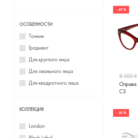
Tempo
- 40 %
Versace
ОСОБЕННОСТИ
Vogue
Тонкие
William Morris
Градиент
Woow
Для круглого лица
Валентин Юдашкин
Для овального лица
8 500 ₽
Для квадратного лица
Оправа
C3
Для треугольного лица
КОЛЛЕКЦИЯ
- 30 %
London
Black Label