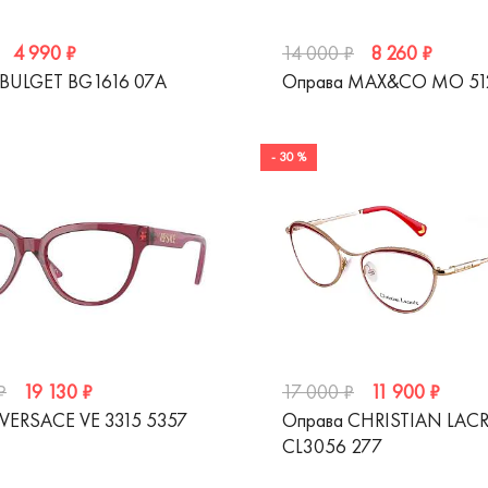
4 990 ₽
8 260 ₽
14 000 ₽
 BULGET BG1616 07A
Оправа MAX&CO MO 51
- 30 %
19 130 ₽
11 900 ₽
₽
17 000 ₽
VERSACE VE 3315 5357
Оправа CHRISTIAN LAC
CL3056 277