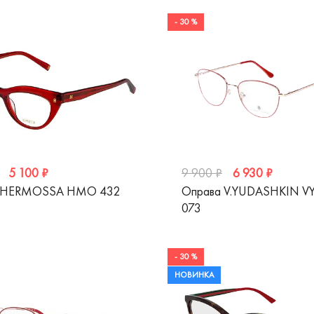
- 30 %
5 100 ₽
6 930 ₽
9 900 ₽
 HERMOSSA HMO 432
Оправа V.YUDASHKIN V
073
- 30 %
НОВИНКА