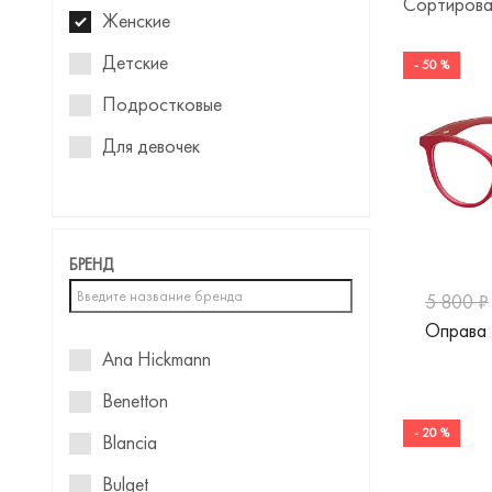
Сортирова
Женские
Детские
- 50 %
Подростковые
Для девочек
БРЕНД
5 800 ₽
Оправа
Ana Hickmann
Benetton
- 20 %
Blancia
Bulget