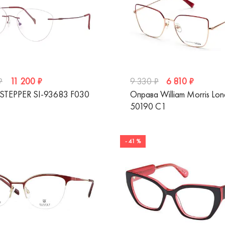
11 200 ₽
6 810 ₽
₽
9 330 ₽
STEPPER SI-93683 F030
Оправа William Morris Lo
50190 C1
- 41 %