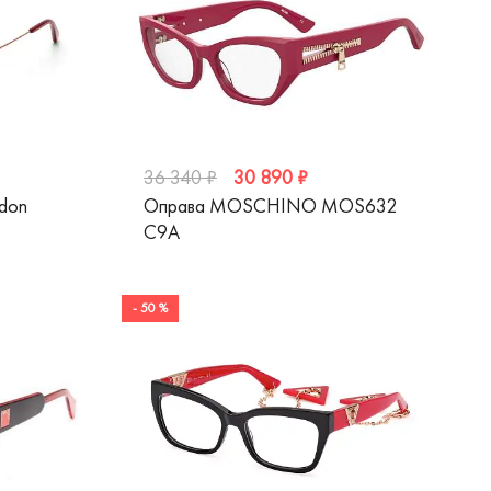
30 890 ₽
36 340 ₽
ndon
Оправа MOSCHINO MOS632
C9A
- 50 %