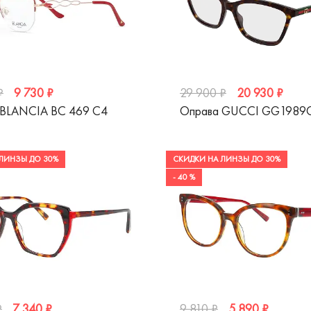
9 730 ₽
20 930 ₽
₽
29 900 ₽
 BLANCIA BC 469 C4
Оправа GUCCI GG1989
ЛИНЗЫ ДО 30%
СКИДКИ НА ЛИНЗЫ ДО 30%
- 40 %
7 340 ₽
5 890 ₽
₽
9 810 ₽