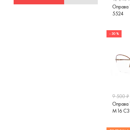
Оправа 
5524
- 30 %
9 500 ₽
Оправа
M16 C3