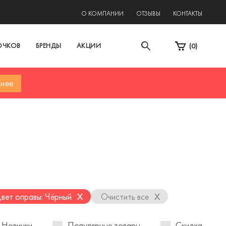
2
О КОМПАНИИ
ОТЗЫВЫ
КОНТАКТЫ
ОЧКОВ
БРЕНДЫ
АКЦИИ
(
0
)
нее
x
x
вет оправы: Чёрный
Очистить все
Новинки
Популярные товары
Скидка