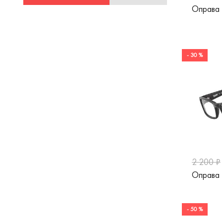
Max Mara
Оправа 
Max&Co
Merel
- 30 %
Mexx
Miu Miu
MontBlanc
Moschino
Nifties
Nike
2 200 ₽
Pepe Jeans
Оправа
Pierre Cardin
Polaroid
- 50 %