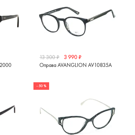
3 990 ₽
13 300 ₽
 2000
Оправа AVANGLION AV10835A
- 50 %