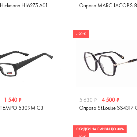
Hickmann HI6275 A01
Оправа MARC JACOBS 8
- 20 %
1 540 ₽
4 500 ₽
5 630 ₽
 TEMPO 5309M C3
Оправа St.Louise SS4317 
СКИДКИ НА ЛИНЗЫ ДО 30%