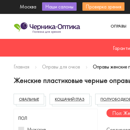
Москва
Наши салоны
Проверка зрения
ОПРАВЫ
Гарант
Главная
Оправы для очков
Оправы женские 
Женские пластиковые черные оправы
ОВАЛЬНЫЕ
КОШАЧИЙ ГЛАЗ
ПОЛУОБОДКО
Пол: Же
ПОЛ
Мужские
Сортирова