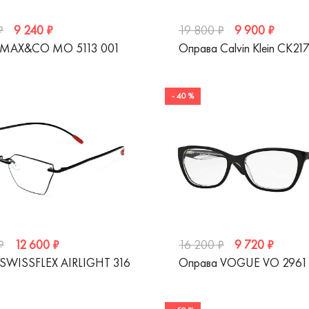
9 240 ₽
9 900 ₽
₽
19 800 ₽
 MAX&CO MO 5113 001
Оправа Calvin Klein CK21
- 40 %
12 600 ₽
9 720 ₽
₽
16 200 ₽
SWISSFLEX AIRLIGHT 316
Оправа VOGUE VO 2961