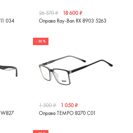
18 600 ₽
26 570 ₽
711 034
Оправа Ray-Ban RX 8903 5263
- 30 %
1 050 ₽
1 500 ₽
 W827
Оправа TEMPO 8270 C01