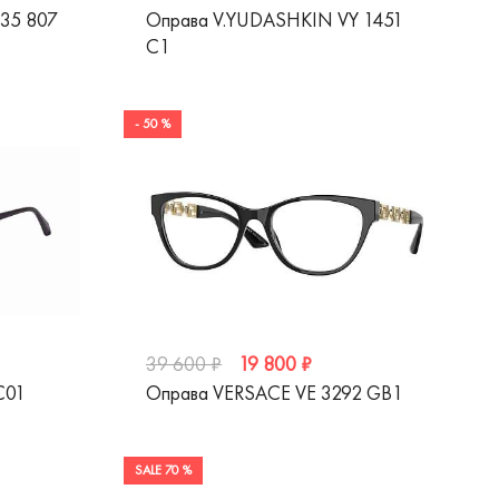
35 807
Оправа V.YUDASHKIN VY 1451
C1
- 50 %
19 800 ₽
39 600 ₽
C01
Оправа VERSACE VE 3292 GB1
SALE 70 %