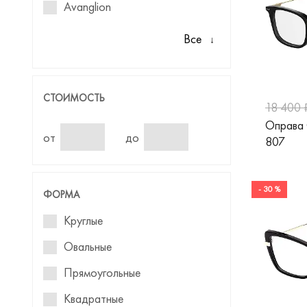
Avanglion
Balenciaga
Все
Baniss
Ben.X
СТОИМОСТЬ
18 400 
Benetton
Оправа
Blancia
от
до
807
Blumarine
Baldinini
- 30 %
ФОРМА
BMW
Круглые
Boss
Овальные
Boss Orange
Прямоугольные
Bulget
Квадратные