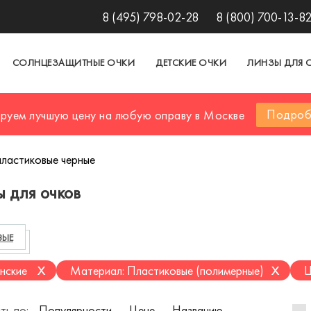
8 (495) 798-02-28
8 (800) 700-13-8
СОЛНЦЕЗАЩИТНЫЕ ОЧКИ
ДЕТСКИЕ ОЧКИ
ЛИНЗЫ ДЛЯ 
Подроб
ируем лучшую цену на любую оправу в Москве
пластиковые черные
 для очков
ВЫЕ
x
x
нские
Материал: Пластиковые (полимерные)
Ц
ть по:
Популярности
Цене
Названию