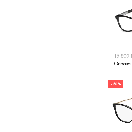
Prada
Prodesign
Puma
Ray-Ban
Revlon
15 800 
Trussardi
Оправа
Orgreen
Roberto Cavalli
- 50 %
Karl Lagerfeld
Hermossa
Roy Robson
Safilo