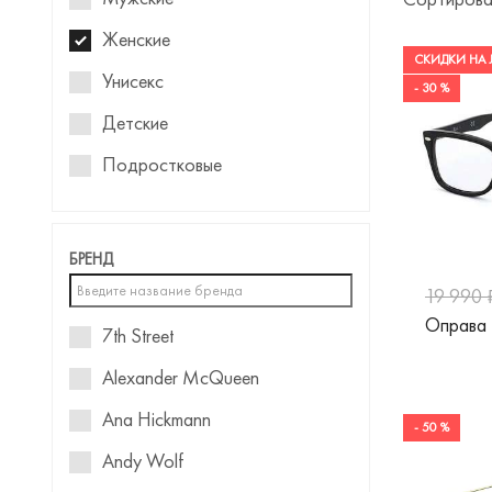
Женские
СКИДКИ НА 
Унисекс
- 30 %
Детские
Подростковые
Для девочек
Для мальчиков
БРЕНД
19 990 
Оправа 
7th Street
Alexander McQueen
Ana Hickmann
- 50 %
Andy Wolf