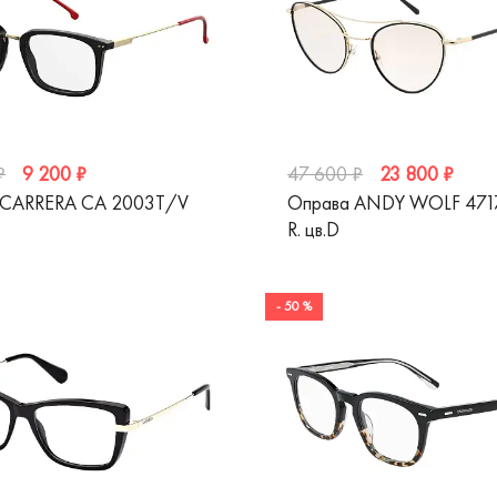
9 200 ₽
23 800 ₽
₽
47 600 ₽
 CARRERA CA 2003T/V
Оправа ANDY WOLF 4717
R. цв.D
- 50 %