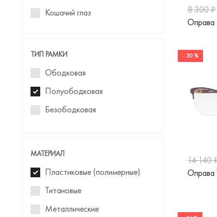
8 300 ₽
Кошачий глаз
Roberto Cavalli
Оправа
Бабочка
Hermossa
Clubmaster
Silhouette
ТИП РАМКИ
- 30 %
Pillow (Подушка)
Tiffany
Ободковая
Геометрическая
Tommy Hilfiger
Полуободковая
Панто
Versace
Безободковая
Vogue
МАТЕРИАЛ
14 140 
Пластиковые (полимерные)
Оправа
Титановые
Металлические