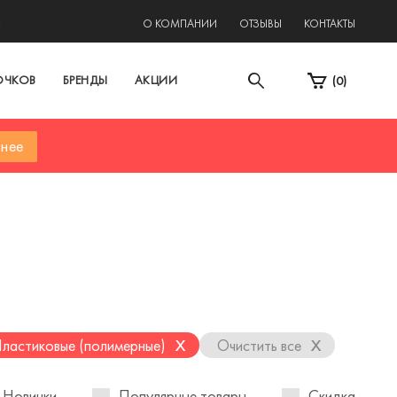
2
О КОМПАНИИ
ОТЗЫВЫ
КОНТАКТЫ
ОЧКОВ
БРЕНДЫ
АКЦИИ
(
0
)
нее
x
x
ластиковые (полимерные)
Очистить все
Новинки
Популярные товары
Скидка