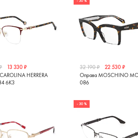
- 30 %
13 330 ₽
22 530 ₽
₽
32 190 ₽
 CAROLINA HERRERA
Оправа MOSCHINO M
84 6K3
086
- 30 %