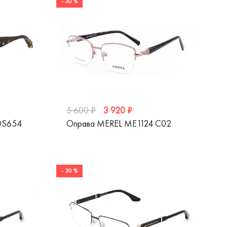
- 30 %
3 920 ₽
5 600 ₽
OS654
Оправа MEREL ME1124 C02
- 30 %