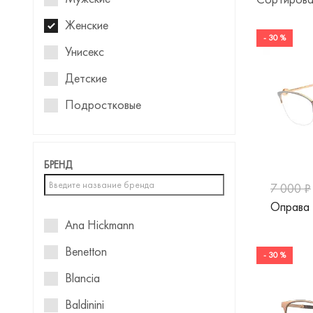
Женские
- 30 %
Унисекс
Детские
Подростковые
Для девочек
БРЕНД
7 000 ₽
Оправа
Ana Hickmann
Benetton
- 30 %
Blancia
Baldinini