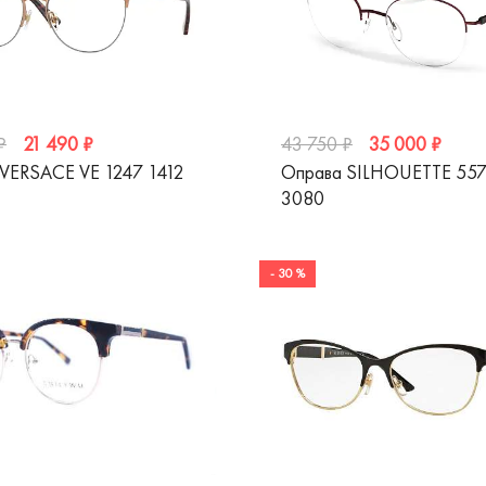
21 490 ₽
35 000 ₽
₽
43 750 ₽
VERSACE VE 1247 1412
Оправа SILHOUETTE 55
3080
- 30 %