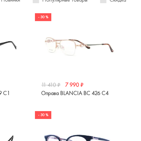
- 30 %
7 990 ₽
11 410 ₽
9 C1
Оправа BLANCIA BC 426 C4
- 30 %