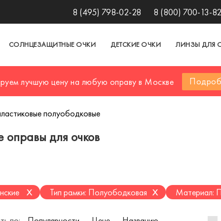
8 (495) 798-02-28
8 (800) 700-13-8
СОЛНЦЕЗАЩИТНЫЕ ОЧКИ
ДЕТСКИЕ ОЧКИ
ЛИНЗЫ ДЛЯ 
Подроб
ируем лучшую цену на любую оправу в Москве
пластиковые полуободковые
 оправы для очков
x
x
нские
Тип рамки: Полуободковая
Материал: П
ть по:
Популярности
Цене
Названию