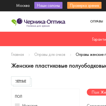
Москва
Наши салоны
Проверка зрения
ОПРАВЫ
Гарант
Главная
Оправы для очков
Оправы женские 
Женские пластиковые полуободковые
ЧЕРНЫЕ
Пол: Же
ПОЛ
Мужские
Сортирова