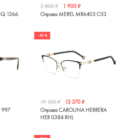
1 900 ₽
3 800 ₽
3Q 1366
Оправа MEREL MR6405 С03
- 30 %
13 370 ₽
19 100 ₽
 997
Оправа CAROLINA HERRERA
HER 0384 RHL