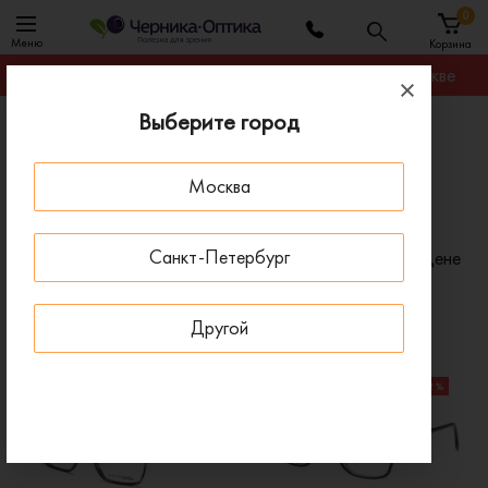
0
Меню
Корзина
Гарантируем лучшую цену на любую оправу в Москве
Выберите город
Главная
Оправы для очков
Оправы мужские William Morris
Москва
Мужские оправы для очков William Morris
Санкт-Петербург
Фильтр
Сортировать по:
Цене
x
x
Пол: Мужские
Бренд: William Morris
Другой
x
Очистить все
СКИДКИ НА ЛИНЗЫ ДО 30%
- 41 %
СКИДКИ НА ЛИНЗЫ ДО 30%
- 32 %