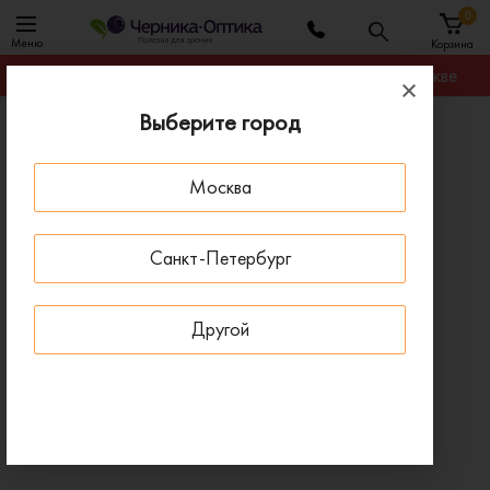
0
Меню
Корзина
Гарантируем лучшую цену на любую оправу в Москве
Выберите город
Главная
Оправы для очков
Оправа 7th Street 7A 085 807
Москва
ПОД ЗАКАЗ
Санкт-Петербург
Другой