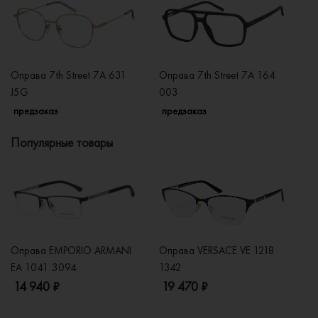
Оправа 7th Street 7A 631
Оправа 7th Street 7A 164
Оп
J5G
003
KJ
предзаказ
предзаказ
п
Популярные товары
Оправа EMPORIO ARMANI
Оправа VERSACE VE 1218
Оп
EA 1041 3094
1342
2
14 940 ₽
19 470 ₽
1