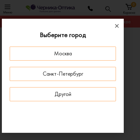
0
Меню
Корзина
Гарантируем лучшую цену на любую оправу в Москве
Выберите город
Главная
Оправы для очков
Оправа 7th Street 7A 138 KB7
Москва
- 30 % ДО 15 АВГУСТА
Санкт-Петербург
Другой