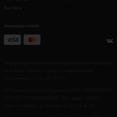
Контакты
ПРИНИМАЕМ К ОПЛАТЕ
Информация на сайте носит информационный характер и
не является публичной офертой, определяемой
положениями Статьи 437 ГК РФ.
ИП Цыпина Анастасия Марковна, ИНН: 780625689176,
ОГРНИП 317784700068259, Юр. адрес: 195030, г.
Санкт-Петербург, ул. Коммуны д. 42, к. 1, кв. 14