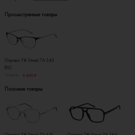
Просмотренные товары
Оправа 7th Street 7A 545
BSC
6 440 ₽
9 200 ₽
Похожие товары:
Оправа 7th Street 7A 631
Оправа 7th Street 7A 164
Оп