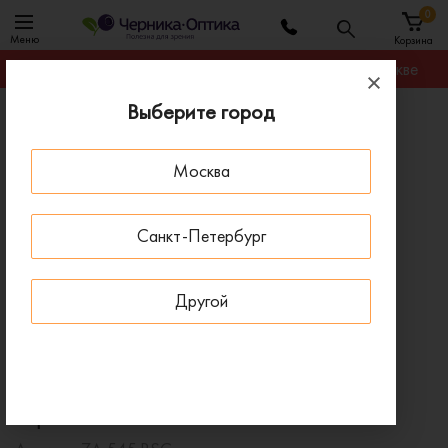
0
Меню
Корзина
Гарантируем лучшую цену на любую оправу в Москве
Выберите город
Главная
Оправы для очков
Оправа 7th Street 7A 545 BSC
Москва
ПОД ЗАКАЗ
Санкт-Петербург
Другой
Оправа 7th Street 7A 545 BSC