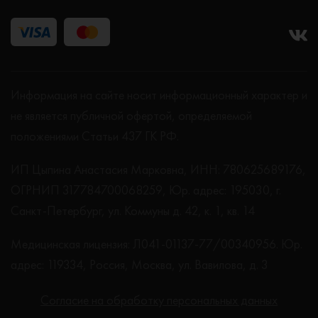
Информация на сайте носит информационный характер и
не является публичной офертой, определяемой
положениями Статьи 437 ГК РФ.
ИП Цыпина Анастасия Марковна, ИНН: 780625689176,
ОГРНИП 317784700068259, Юр. адрес: 195030, г.
Санкт-Петербург, ул. Коммуны д. 42, к. 1, кв. 14
Медицинская лицензия: Л041-01137-77/00340956. Юр.
адрес: 119334, Россия, Москва, ул. Вавилова, д. 3
Согласие на обработку персональных данных