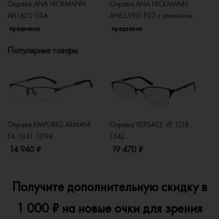
Оправа ANA HICKMANN
Оправа ANA HICKMANN
О
AH1620 05A
AH6559G E03 с клипоном
A
предзаказ
предзаказ
п
Популярные товары
Оправа EMPORIO ARMANI
Оправа VERSACE VE 1218
Оп
EA 1041 3094
1342
2
14 940 ₽
19 470 ₽
1
Получите дополнительную скидку в
1 000 ₽ на новые очки для зрения