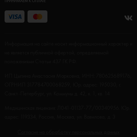
ПРИНИМАЕМ К ОПЛАТЕ
Информация на сайте носит информационный характер и
не является публичной офертой, определяемой
положениями Статьи 437 ГК РФ.
ИП Цыпина Анастасия Марковна, ИНН: 780625689176,
ОГРНИП 317784700068259, Юр. адрес: 195030, г.
Санкт-Петербург, ул. Коммуны д. 42, к. 1, кв. 14
Медицинская лицензия: Л041-01137-77/00340956. Юр.
адрес: 119334, Россия, Москва, ул. Вавилова, д. 3
Согласие на обработку персональных данных