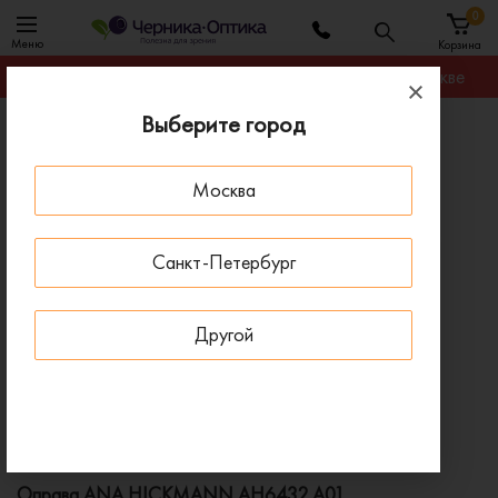
0
Меню
Корзина
Гарантируем лучшую цену на любую оправу в Москве
Выберите город
Главная
Оправы для очков
Оправа ANA HICKMANN AH6432 A01
Москва
ПОД ЗАКАЗ
Санкт-Петербург
Другой
Оправа ANA HICKMANN AH6432 A01