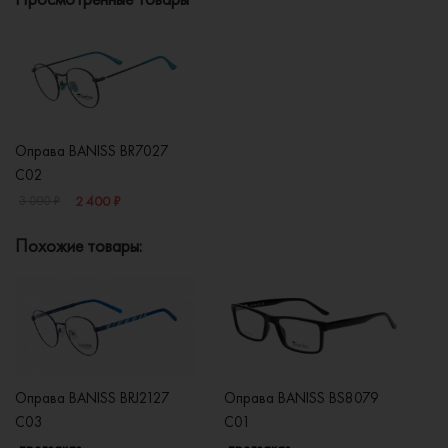
Оправа BANISS BR7027
C02
2 400 ₽
3 000 ₽
Похожие товары:
Оправа BANISS BRJ2127
Оправа BANISS BS8079
О
C03
C01
C
предзаказ
предзаказ
п