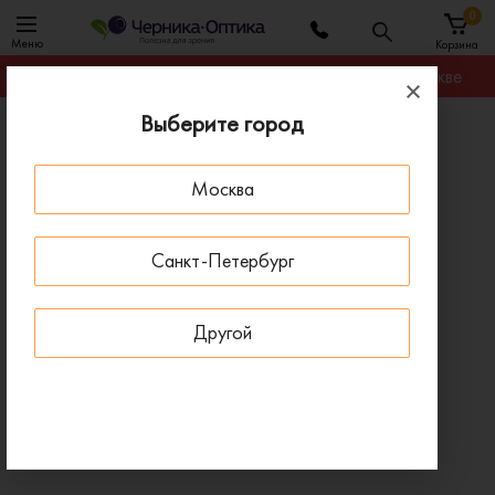
0
Меню
Корзина
Гарантируем лучшую цену на любую оправу в Москве
Выберите город
Главная
Оправы для очков
Оправа BANISS BR7027 C02
Москва
- 20 % ДО 15 АВГУСТА
Санкт-Петербург
Другой