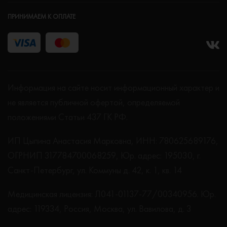
ПРИНИМАЕМ К ОПЛАТЕ
Информация на сайте носит информационный характер и
не является публичной офертой, определяемой
положениями Статьи 437 ГК РФ.
ИП Цыпина Анастасия Марковна, ИНН: 780625689176,
ОГРНИП 317784700068259, Юр. адрес: 195030, г.
Санкт-Петербург, ул. Коммуны д. 42, к. 1, кв. 14
Медицинская лицензия: Л041-01137-77/00340956. Юр.
адрес: 119334, Россия, Москва, ул. Вавилова, д. 3