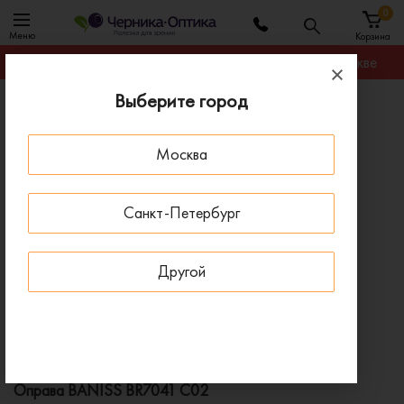
0
Меню
Корзина
Гарантируем лучшую цену на любую оправу в Москве
Выберите город
Главная
Оправы для очков
Оправа BANISS BR7041 C02
Москва
ПОД ЗАКАЗ
Санкт-Петербург
Другой
Оправа BANISS BR7041 C02