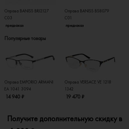
Оправа BANISS BRJ2127
Оправа BANISS BS8079
О
C03
C01
C
предзаказ
предзаказ
п
Популярные товары
Оправа EMPORIO ARMANI
Оправа VERSACE VE 1218
Оп
EA 1041 3094
1342
2
14 940 ₽
19 470 ₽
1
Получите дополнительную скидку в