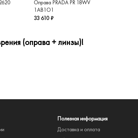
 2620
Оправа PRADA PR 18WV
Оп
1AB1O1
1A
33 610 ₽
32
рения (оправа + линзы)!
Полезная информация
ии
Доставка и оплата