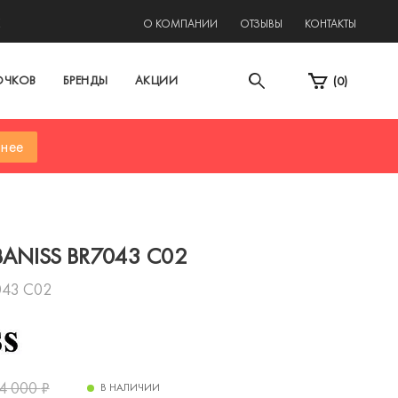
2
О КОМПАНИИ
ОТЗЫВЫ
КОНТАКТЫ
ОЧКОВ
БРЕНДЫ
АКЦИИ
(
0
)
нее
BANISS BR7043 C02
043 C02
4 000
₽
В НАЛИЧИИ