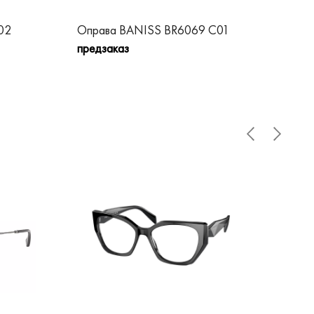
02
Оправа BANISS BR6069 C01
Оп
предзаказ
пре