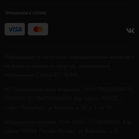
ПРИНИМАЕМ К ОПЛАТЕ
Информация на сайте носит информационный характер и
не является публичной офертой, определяемой
положениями Статьи 437 ГК РФ.
ИП Цыпина Анастасия Марковна, ИНН: 780625689176,
ОГРНИП 317784700068259, Юр. адрес: 195030, г.
Санкт-Петербург, ул. Коммуны д. 42, к. 1, кв. 14
Медицинская лицензия: Л041-01137-77/00340956. Юр.
адрес: 119334, Россия, Москва, ул. Вавилова, д. 3