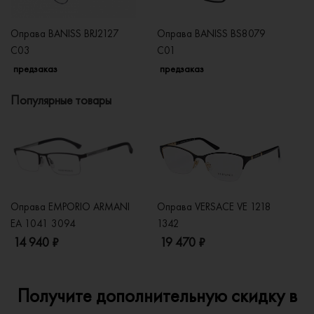
Оправа BANISS BRJ2127
Оправа BANISS BS8079
О
C03
C01
C
предзаказ
предзаказ
п
Популярные товары
Оправа EMPORIO ARMANI
Оправа VERSACE VE 1218
Оп
EA 1041 3094
1342
2
14 940 ₽
19 470 ₽
1
Получите дополнительную скидку в