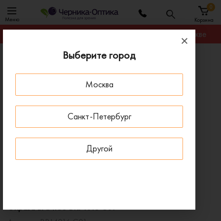
0
Меню
Корзина
Гарантируем лучшую цену на любую оправу в Москве
Выберите город
Главная
Оправы для очков
Оправа BANISS BRJ4016 C01
Москва
ПОД ЗАКАЗ
Санкт-Петербург
Другой
Оправа BANISS BRJ4016 C01