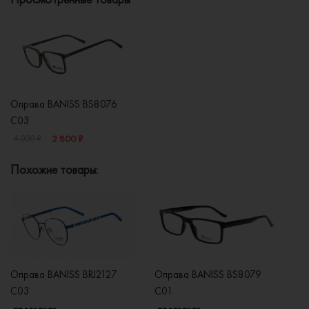
Оправа BANISS BS8076
C03
2 800 ₽
4 000 ₽
Похожие товары:
Оправа BANISS BRJ2127
Оправа BANISS BS8079
О
C03
C01
C
предзаказ
предзаказ
п