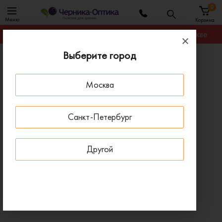
0
Меню
Корзина
Гарантируем лучшую цену на любую оправу в Москве
Выберите город
Главная
Оправы для очков
Оправа BANISS BS8076 C03
Москва
- 30 % ДО 15 АВГУСТА
Санкт-Петербург
Другой