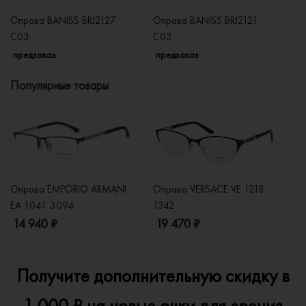
Оправа BANISS BRJ2127
Оправа BANISS BRJ2121
О
C03
C03
C
предзаказ
предзаказ
п
Популярные товары
Оправа EMPORIO ARMANI
Оправа VERSACE VE 1218
Оп
EA 1041 3094
1342
2
14 940 ₽
19 470 ₽
1
Получите дополнительную скидку в
1 000 ₽ на новые очки для зрения