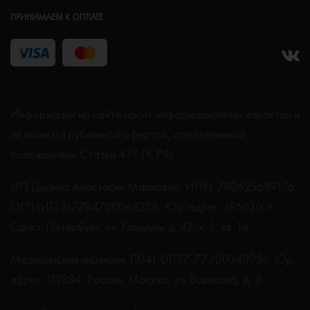
ПРИНИМАЕМ К ОПЛАТЕ
Информация на сайте носит информационный характер и
не является публичной офертой, определяемой
положениями Статьи 437 ГК РФ.
ИП Цыпина Анастасия Марковна, ИНН: 780625689176,
ОГРНИП 317784700068259, Юр. адрес: 195030, г.
Санкт-Петербург, ул. Коммуны д. 42, к. 1, кв. 14
Медицинская лицензия: Л041-01137-77/00340956. Юр.
адрес: 119334, Россия, Москва, ул. Вавилова, д. 3