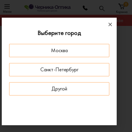
0
Меню
Корзина
Гарантируем лучшую цену на любую оправу в Москве
Выберите город
Главная
Оправы для очков
Оправы для очков
Москва
Оправа BANISS BSJ6083 C02
- 30 % ДО 15 АВГУСТА
Санкт-Петербург
Другой