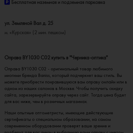
Бесплатная наземная и подземная парковка
ул. Земляной Вал д. 25
м. «Курская» (2 мин. пешком)
Оправа BY1030 C02 купить в "Черника-оптика"
Оправа BY1030 C02 - оригинальный товар любимого
многими бренда Baniss, который подчеркнет ваш стиль. Вы
можете приобрести понравившуюся вам оправу онлайн или в
одном из наших салонов в Москве. Чтобы получить скидку
сайта, зарезервируйте оправу через сайт. Тогда цена будет
для вас ниже, чем в розничных магазинах.
Наши опытные оптометристы, имеющие действующие
сертификаты о специальном образовании, на самом
современном оборудовании проверят ваше зрение и
подберут для вас линзы в выбранную вами оправу с учетом