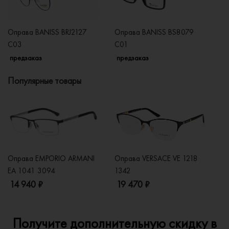
Оправа BANISS BRJ2127
Оправа BANISS BS8079
О
C03
C01
C
предзаказ
предзаказ
п
Популярные товары
Оправа EMPORIO ARMANI
Оправа VERSACE VE 1218
Оп
EA 1041 3094
1342
2
14 940 ₽
19 470 ₽
1
Получите дополнительную скидку в