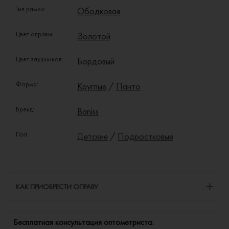
Тип рамки:
Ободковая
Цвет оправы:
Золотой
Цвет заушников:
Бордовый
Форма:
Круглые
/
Панто
Бренд:
Baniss
Пол:
Детские
/
Подростковые
КАК ПРИОБРЕСТИ ОПРАВУ
Бесплатная консультация оптометриста.