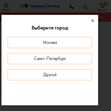
0
Меню
Корзина
Гарантируем лучшую цену на любую оправу в Москве
Выберите город
Главная
Оправы для очков
Оправа BANISS BY1030 C02
Москва
ПОД ЗАКАЗ
Санкт-Петербург
Другой