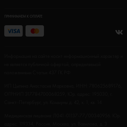
ПРИНИМАЕМ К ОПЛАТЕ
Информация на сайте носит информационный характер и
не является публичной офертой, определяемой
положениями Статьи 437 ГК РФ.
ИП Цыпина Анастасия Марковна, ИНН: 780625689176,
ОГРНИП 317784700068259, Юр. адрес: 195030, г.
Санкт-Петербург, ул. Коммуны д. 42, к. 1, кв. 14
Медицинская лицензия: Л041-01137-77/00340956. Юр.
адрес: 119334, Россия, Москва, ул. Вавилова, д. 3