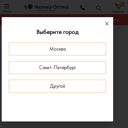
0
Меню
Корзина
Гарантируем лучшую цену на любую оправу в Москве
Выберите город
Главная
Оправы для очков
Оправа BLANCIA BC 367 C1
Москва
- 30 % ДО 15 АВГУСТА
Санкт-Петербург
Другой