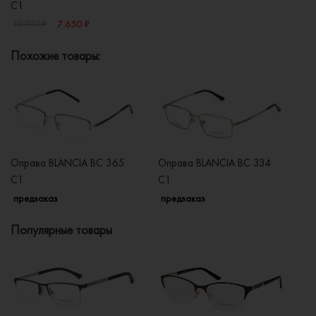
C1
7 650 ₽
10 930 ₽
Похожие товары:
Оправа BLANCIA BC 365
Оправа BLANCIA BC 334
О
C1
C1
C
предзаказ
предзаказ
п
Популярные товары