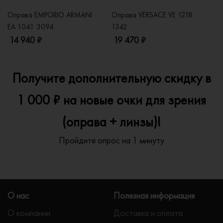
Оправа EMPORIO ARMANI
Оправа VERSACE VE 1218
Оп
EA 1041 3094
1342
2
14 940 ₽
19 470 ₽
1
Получите дополнительную скидку в
1 000 ₽ на новые очки для зрения
(оправа + линзы)!
Пройдите опрос на 1 минуту
О нас
Полезная информация
О компании
Доставка и оплата