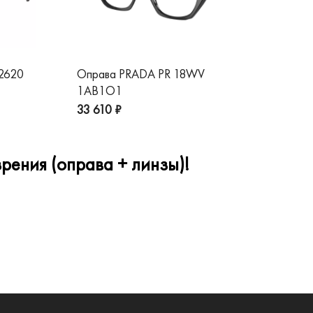
 2620
Оправа PRADA PR 18WV
Оп
1AB1O1
1A
33 610 ₽
32
рения (оправа + линзы)!