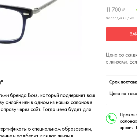
11 700
₽
последняя цена
ЗА
Цена со скидк
с линзами. Ес
"
Cрок поставк
Цена на това
ими бренда Boss, который подчеркнет ваш
у онлайн или в одном из наших салонов в
оправу через сайт. Тогда цена будет для
Проконс
салонах
зрения.
ертификаты о специальном образовании,
ение и подберут для вас линзы в