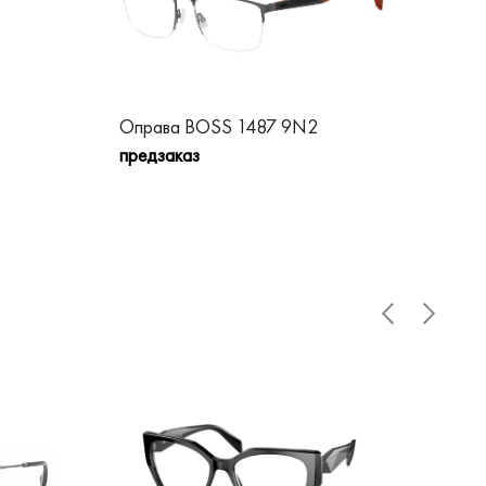
Оправа BOSS 1487 9N2
Оп
предзаказ
пре