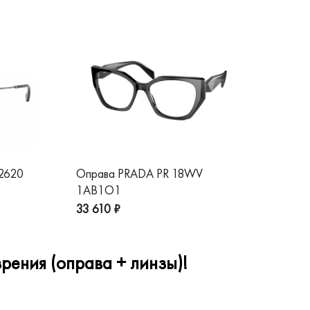
 2620
Оправа PRADA PR 18WV
Оп
1AB1O1
1A
33 610 ₽
32
рения (оправа + линзы)!