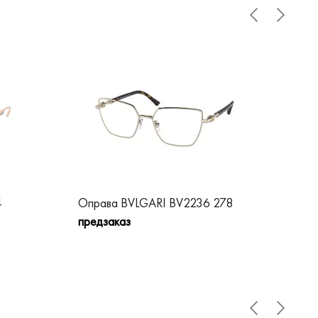
4
Оправа BVLGARI BV2236 278
Оп
предзаказ
пре