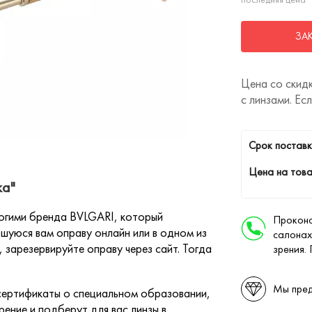
ЗА
Цена со скидк
с линзами. Ес
Cрок поставк
Цена на това
ка"
огими бренда BVLGARI, который
Проконс
шуюся вам оправу онлайн или в одном из
салонах
 зарезервируйте оправу через сайт. Тогда
зрения.
Мы пред
ертификаты о специальном образовании,
ение и подберут для вас линзы в