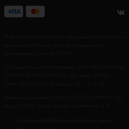
Информация на сайте носит информационный характер и
не является публичной офертой, определяемой
положениями Статьи 437 ГК РФ.
ИП Цыпина Анастасия Марковна, ИНН: 780625689176,
ОГРНИП 317784700068259, Юр. адрес: 195030, г.
Санкт-Петербург, ул. Коммуны д. 42, к. 1, кв. 14
Медицинская лицензия: Л041-01137-77/00340956. Юр.
адрес: 119334, Россия, Москва, ул. Вавилова, д. 3
Согласие на обработку персональных данных