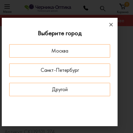
0
Меню
Корзина
Гарантируем лучшую цену на любую оправу в Москве
Выберите город
Главная
Оправы для очков
Оправа Calvin Klein CKJ19521 274
Москва
ПОД ЗАКАЗ
Санкт-Петербург
Другой
Оправа Calvin Klein CKJ19521 274
Артикул:
CKJ19521 274