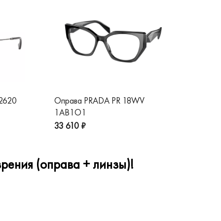
 2620
Оправа PRADA PR 18WV
Оп
1AB1O1
1A
33 610 ₽
32
рения (оправа + линзы)!