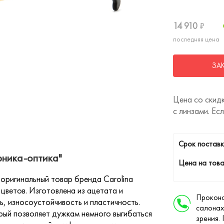
14 910
₽
последняя цена
ЗА
Цена со скидк
с линзами. Ес
Cрок поставк
рника-оптика"
Цена на това
оригинальный товар бренда Carolina
 цветов. Изготовлена из ацетата и
Проконс
, износоустойчивость и пластичность.
салонах
ый позволяет дужкам немного выгибаться
зрения.