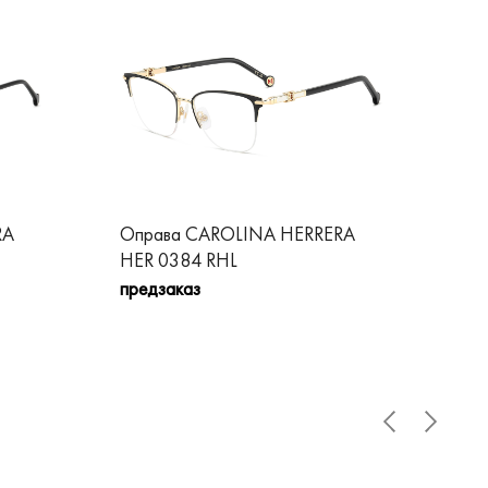
RA
Оправа CAROLINA HERRERA
Оп
HER 0384 RHL
HE
предзаказ
пре