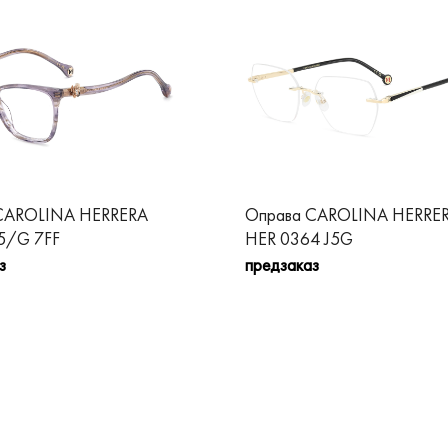
CAROLINA HERRERA
Оправа CAROLINA HERRE
5/G 7FF
HER 0364 J5G
з
предзаказ