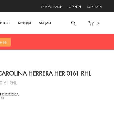
2
О КОМПАНИИ
ОТЗЫВЫ
КОНТАКТЫ
ОЧКОВ
БРЕНДЫ
АКЦИИ
(
0
)
нее
AROLINA HERRERA HER 0161 RHL
0161 RHL