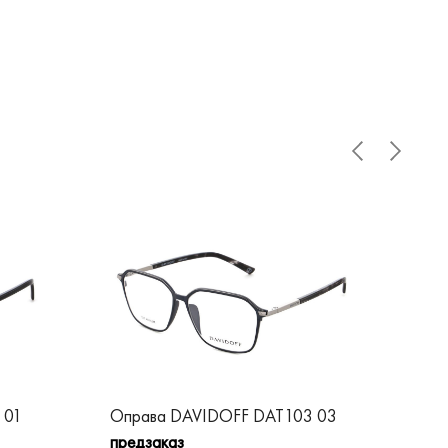
 01
Оправа DAVIDOFF DAT103 03
Оп
предзаказ
пре