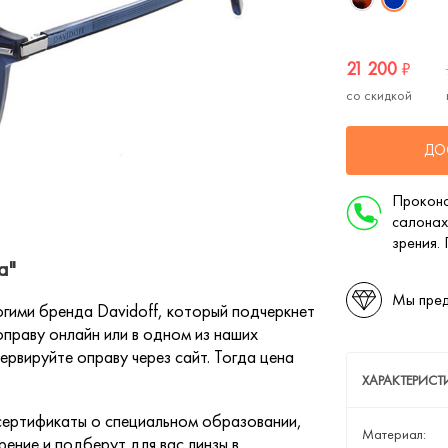
21 200
₽
со скидкой
ДО
Проконс
салонах
зрения.
а"
Мы пред
гими бренда Davidoff, который подчеркнет
праву онлайн или в одном из наших
ервируйте оправу через сайт. Тогда цена
ХАРАКТЕРИСТ
ертификаты о специальном образовании,
Материал:
ение и подберут для вас линзы в