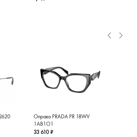
 2620
Оправа PRADA PR 18WV
Оп
1AB1O1
1A
33 610 ₽
32