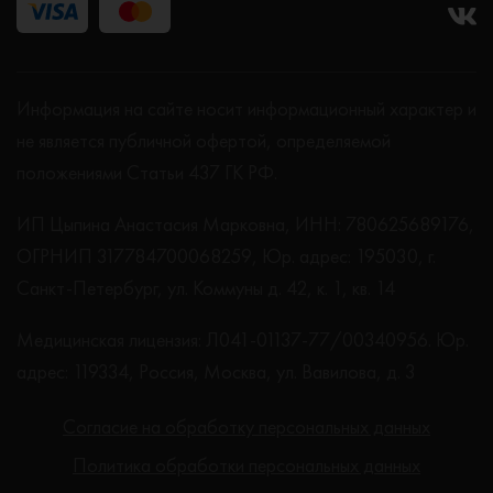
Информация на сайте носит информационный характер и
не является публичной офертой, определяемой
положениями Статьи 437 ГК РФ.
ИП Цыпина Анастасия Марковна, ИНН: 780625689176,
ОГРНИП 317784700068259, Юр. адрес: 195030, г.
Санкт-Петербург, ул. Коммуны д. 42, к. 1, кв. 14
Медицинская лицензия: Л041-01137-77/00340956. Юр.
адрес: 119334, Россия, Москва, ул. Вавилова, д. 3
Согласие на обработку персональных данных
Политика обработки персональных данных