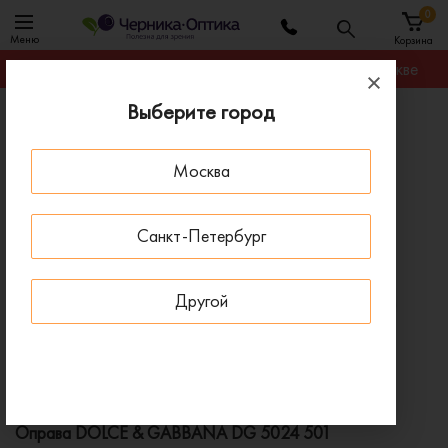
0
Меню
Корзина
Гарантируем лучшую цену на любую оправу в Москве
Выберите город
Главная
Оправы для очков
Оправа DOLCE & GABBANA DG 5024 501
Москва
ПОД ЗАКАЗ
Санкт-Петербург
Другой
Оправа DOLCE & GABBANA DG 5024 501