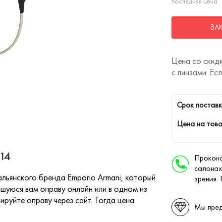
последняя цена
ЗА
Цена со скидк
с линзами. Ес
Cрок поставк
Цена на това
014
Проконс
салонах
альянского бренда Emporio Armani, который
зрения.
шуюся вам оправу онлайн или в одном из
ируйте оправу через сайт. Тогда цена
Мы пред