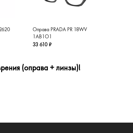
 2620
Оправа PRADA PR 18WV
Оп
1AB1O1
1A
33 610 ₽
32
рения (оправа + линзы)!