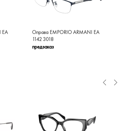
 EA
Оправа EMPORIO ARMANI EA
Оп
1142 3018
104
предзаказ
пре