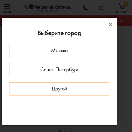
0
Меню
Корзина
Гарантируем лучшую цену на любую оправу в Москве
Выберите город
Главная
Оправы для очков
Оправа EMPORIO ARMANI EA 4115 58531W с
Москва
клипонами
- 30 % ДО 15 АВГУСТА
Санкт-Петербург
Другой