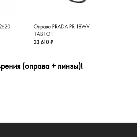
 2620
Оправа PRADA PR 18WV
Оп
1AB1O1
1A
33 610 ₽
32
рения (оправа + линзы)!