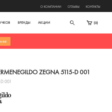
2
О КОМПАНИИ
ОТЗЫВЫ
КОНТАКТЫ
ОЧКОВ
БРЕНДЫ
АКЦИИ
(
0
)
нее
ERMENEGILDO ZEGNA 5115-D 001
-D 001