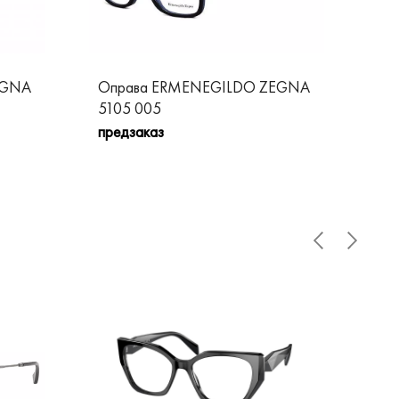
EGNA
Оправа ERMENEGILDO ZEGNA
Оп
5105 005
50
предзаказ
пре