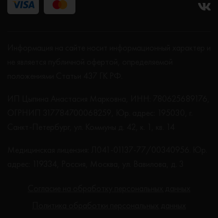
Информация на сайте носит информационный характер и
не является публичной офертой, определяемой
положениями Статьи 437 ГК РФ.
ИП Цыпина Анастасия Марковна, ИНН: 780625689176,
ОГРНИП 317784700068259, Юр. адрес: 195030, г.
Санкт-Петербург, ул. Коммуны д. 42, к. 1, кв. 14
Медицинская лицензия: Л041-01137-77/00340956. Юр.
адрес: 119334, Россия, Москва, ул. Вавилова, д. 3
Согласие на обработку персональных данных
Политика обработки персональных данных