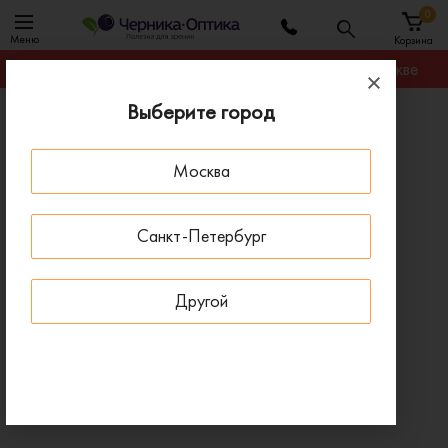
0
Меню
Корзина
Гарантируем лучшую цену на любую оправу в Москве
Выберите город
Главная
Оправы для очков
Оправа Fisher-Price FPM014 08
Москва
- 50 % ДО 15 АВГУСТА
Санкт-Петербург
Другой