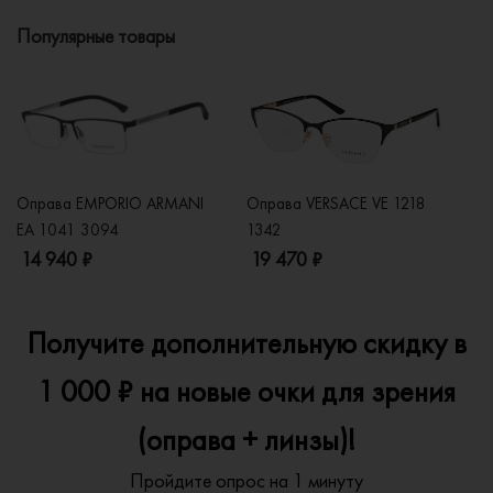
Популярные товары
Оправа EMPORIO ARMANI
Оправа VERSACE VE 1218
Оп
EA 1041 3094
1342
2
14 940 ₽
19 470 ₽
1
Получите дополнительную скидку в
1 000 ₽ на новые очки для зрения
(оправа + линзы)!
Пройдите опрос на 1 минуту