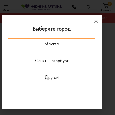
0
Меню
Корзина
Гарантируем лучшую цену на любую оправу в Москве
Выберите город
Главная
Оправы для очков
Оправа FURLA 677 2AM
Москва
- 50 % ДО 15 АВГУСТА
Санкт-Петербург
Другой