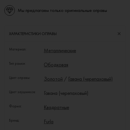
Мы предлагаем только оригинальные оправы
ХАРАКТЕРИСТИКИ ОПРАВЫ
Материал:
Металлические
Тип рамки:
Ободковая
Цвет оправы:
Золотой
/
Гавана (черепаховый)
Цвет заушников:
Гавана (черепаховый)
Форма:
Квадратные
Бренд:
Furla