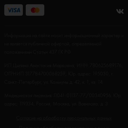
Информация на сайте носит информационный характер и
не является публичной офертой, определяемой
положениями Статьи 437 ГК РФ.
ИП Цыпина Анастасия Марковна, ИНН: 780625689176,
ОГРНИП 317784700068259, Юр. адрес: 195030, г.
Санкт-Петербург, ул. Коммуны д. 42, к. 1, кв. 14
Медицинская лицензия: Л041-01137-77/00340956. Юр.
адрес: 119334, Россия, Москва, ул. Вавилова, д. 3
Согласие на обработку персональных данных
Политика обработки персональных данных