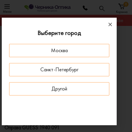
0
Меню
Корзина
Гарантируем лучшую цену на любую оправу в Москве
Выберите город
Главная
Оправы для очков
Оправа GUESS 1940 091
Москва
ПОД ЗАКАЗ
Санкт-Петербург
Другой
Оправа GUESS 1940 091