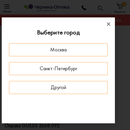
0
Меню
Корзина
Гарантируем лучшую цену на любую оправу в Москве
Выберите город
Главная
Оправы для очков
Оправа GUESS 2668 092
Москва
ПОД ЗАКАЗ
Санкт-Петербург
Другой
Оправа GUESS 2668 092