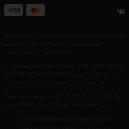
Информация на сайте носит информационный характер и
не является публичной офертой, определяемой
положениями Статьи 437 ГК РФ.
ИП Цыпина Анастасия Марковна, ИНН: 780625689176,
ОГРНИП 317784700068259, Юр. адрес: 195030, г.
Санкт-Петербург, ул. Коммуны д. 42, к. 1, кв. 14
Медицинская лицензия: Л041-01137-77/00340956. Юр.
адрес: 119334, Россия, Москва, ул. Вавилова, д. 3
Согласие на обработку персональных данных
Политика обработки персональных данных