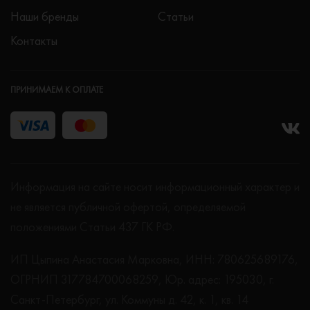
Наши бренды
Статьи
Контакты
ПРИНИМАЕМ К ОПЛАТЕ
Информация на сайте носит информационный характер и
не является публичной офертой, определяемой
положениями Статьи 437 ГК РФ.
ИП Цыпина Анастасия Марковна, ИНН: 780625689176,
ОГРНИП 317784700068259, Юр. адрес: 195030, г.
Санкт-Петербург, ул. Коммуны д. 42, к. 1, кв. 14