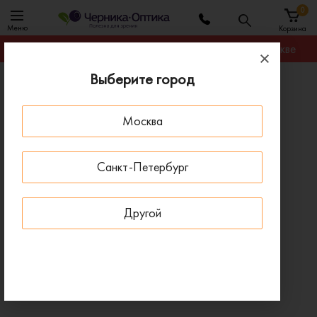
0
Меню
Корзина
Гарантируем лучшую цену на любую оправу в Москве
Выберите город
Главная
Оправы для очков
Оправа GUESS GU 50313 096
Москва
- 30 % ДО 15 АВГУСТА
НОВИНКА
Санкт-Петербург
Другой