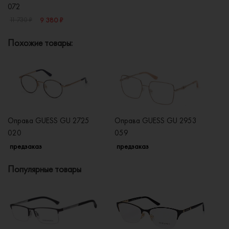
072
9 380 ₽
11 730 ₽
Похожие товары:
Оправа GUESS GU 2725
Оправа GUESS GU 2953
О
020
059
п
предзаказ
предзаказ
Популярные товары