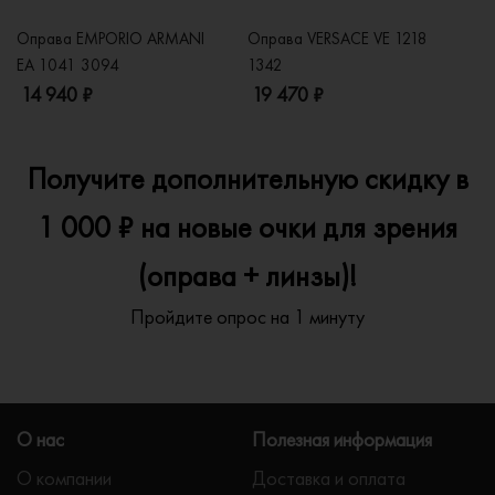
Оправа EMPORIO ARMANI
Оправа VERSACE VE 1218
Оп
EA 1041 3094
1342
2
14 940 ₽
19 470 ₽
1
Получите дополнительную скидку в
1 000 ₽ на новые очки для зрения
(оправа + линзы)!
Пройдите опрос на 1 минуту
О нас
Полезная информация
О компании
Доставка и оплата