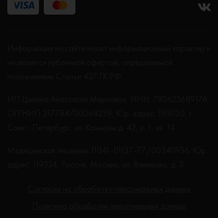
Информация на сайте носит информационный характер и
не является публичной офертой, определяемой
положениями Статьи 437 ГК РФ.
ИП Цыпина Анастасия Марковна, ИНН: 780625689176,
ОГРНИП 317784700068259, Юр. адрес: 195030, г.
Санкт-Петербург, ул. Коммуны д. 42, к. 1, кв. 14
Медицинская лицензия: Л041-01137-77/00340956. Юр.
адрес: 119334, Россия, Москва, ул. Вавилова, д. 3
Согласие на обработку персональных данных
Политика обработки персональных данных