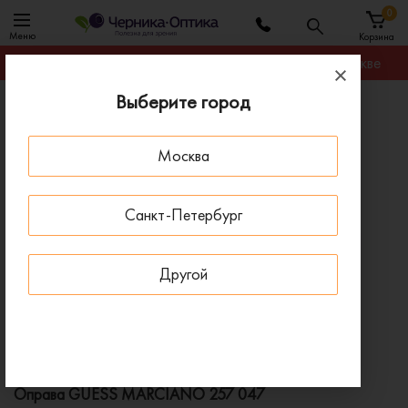
0
Меню
Корзина
Гарантируем лучшую цену на любую оправу в Москве
Выберите город
Главная
Оправы для очков
Оправа GUESS MARCIANO 257 047
Москва
ПОД ЗАКАЗ
Санкт-Петербург
Другой
Оправа GUESS MARCIANO 257 047