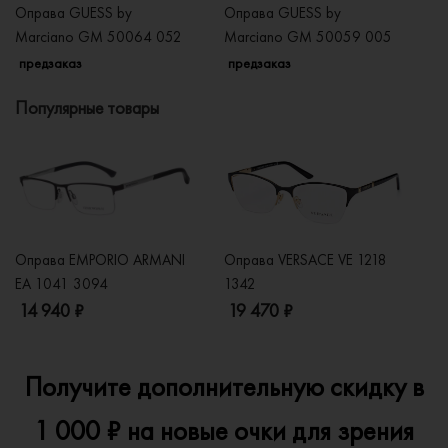
Оправа GUESS by
Оправа GUESS by
О
Marciano GM 50064 052
Marciano GM 50059 005
M
предзаказ
предзаказ
п
Популярные товары
Оправа EMPORIO ARMANI
Оправа VERSACE VE 1218
Оп
EA 1041 3094
1342
2
14 940 ₽
19 470 ₽
1
Получите дополнительную скидку в
1 000 ₽ на новые очки для зрения