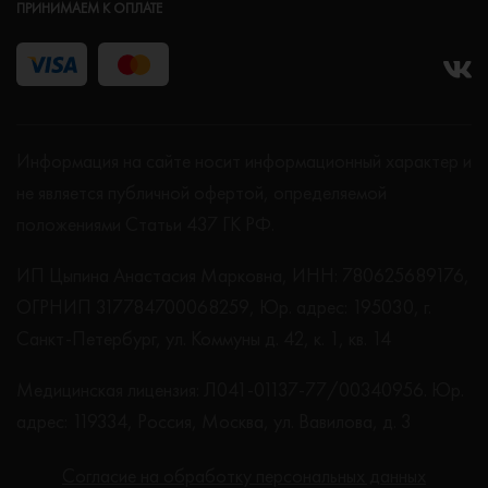
ПРИНИМАЕМ К ОПЛАТЕ
Информация на сайте носит информационный характер и
не является публичной офертой, определяемой
положениями Статьи 437 ГК РФ.
ИП Цыпина Анастасия Марковна, ИНН: 780625689176,
ОГРНИП 317784700068259, Юр. адрес: 195030, г.
Санкт-Петербург, ул. Коммуны д. 42, к. 1, кв. 14
Медицинская лицензия: Л041-01137-77/00340956. Юр.
адрес: 119334, Россия, Москва, ул. Вавилова, д. 3
Согласие на обработку персональных данных