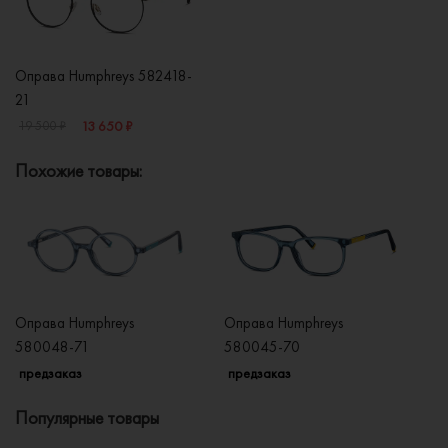
Оправа Humphreys 582418-
21
13 650 ₽
19 500 ₽
Похожие товары:
Оправа Humphreys
Оправа Humphreys
Оп
580048-71
580045-70
5
предзаказ
предзаказ
п
Популярные товары