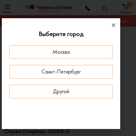
0
Меню
Корзина
Гарантируем лучшую цену на любую оправу в Москве
Выберите город
Главная
Оправы для очков
Оправа Humphreys 582418-21
Москва
ПОД ЗАКАЗ
Санкт-Петербург
Другой
Оправа Humphreys 582418-21