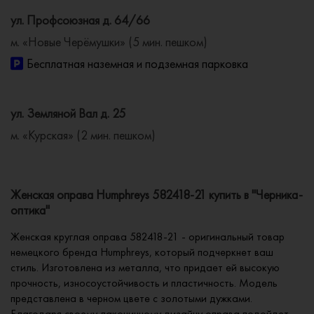
ул. Профсоюзная д. 64/66
м. «Новые Черёмушки» (5 мин. пешком)
Бесплатная наземная и подземная парковка
ул. Земляной Вал д. 25
м. «Курская» (2 мин. пешком)
Женская оправа Humphreys 582418-21 купить в "Черника-
оптика"
Женская круглая оправа 582418-21 - оригинальный товар
немецкого бренда Humphreys, который подчеркнет ваш
стиль. Изготовлена из металла, что придает ей высокую
прочность, износоустойчивость и пластичность. Модель
представлена в черном цвете с золотыми дужками.
Благодаря своему лаконичному дизайну оправа подойдет