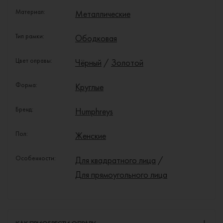
Материал:
Металлические
Тип рамки:
Ободковая
Цвет оправы:
Чёрный
/
Золотой
Форма:
Круглые
Бренд:
Humphreys
Пол:
Женские
Особенности:
Для квадратного лица
/
Для прямоугольного лица